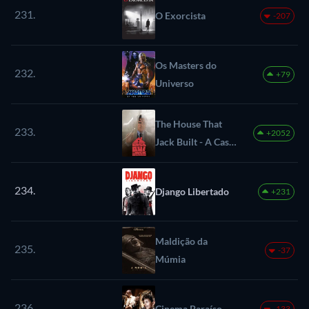
231.
O Exorcista
-207
Os Masters do
232.
+79
Universo
The House That
233.
+2052
Jack Built - A Casa
de Jack
234.
Django Libertado
+231
Maldição da
235.
-37
Múmia
236.
Cinema Paraíso
-133