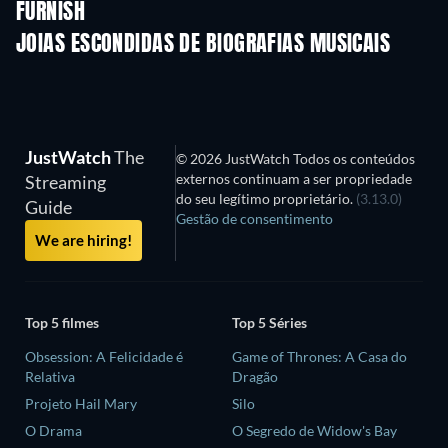
FURNISH
JOIAS ESCONDIDAS DE BIOGRAFIAS MUSICAIS
Série
JustWatch
The
© 2026 JustWatch Todos os conteúdos
externos continuam a ser propriedade
Streaming
do seu legítimo proprietário.
(3.13.0)
Guide
Gestão de consentimento
We are hiring!
Top 5 filmes
Top 5 Séries
Obsession: A Felicidade é
Game of Thrones: A Casa do
Relativa
Dragão
Projeto Hail Mary
Silo
O Drama
O Segredo de Widow's Bay