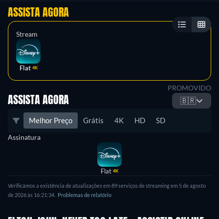
ASSISTA AGORA
Stream
Flat
4K
PROMOVIDO
ASSISTA AGORA
🇧🇷
Melhor Preço
Grátis
4K
HD
SD
Assinatura
Flat
4K
Verificámos a existência de atualizações em 89 serviços de streaming em 5 de agosto
de 2026 às 16:21:34.
Problemas de relatório