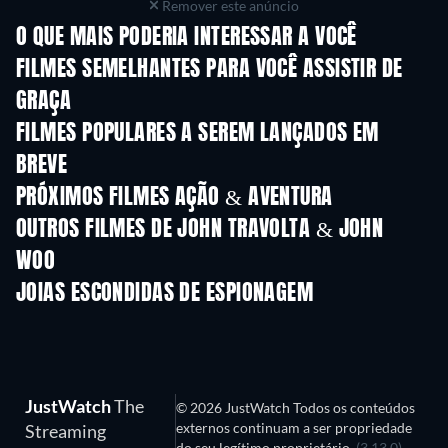
Remover este anúncio
O QUE MAIS PODERIA INTERESSAR A VOCÊ
FILMES SEMELHANTES PARA VOCÊ ASSISTIR DE
GRAÇA
FILMES POPULARES A SEREM LANÇADOS EM
BREVE
PRÓXIMOS FILMES AÇÃO & AVENTURA
OUTROS FILMES DE JOHN TRAVOLTA & JOHN
WOO
JOIAS ESCONDIDAS DE ESPIONAGEM
Série
JustWatch
The
© 2026 JustWatch Todos os conteúdos
externos continuam a ser propriedade
Streaming
do seu legítimo proprietário.
(3.13.0)