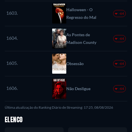
Halloween - O
1603.
-64
Regresso do Mal
As Pontes de
1604.
-64
Madison County
1605.
Obsessão
-64
1606.
Não Desligue
-64
Última atualização do Ranking Diário de Streaming: 17:25, 08/08/2026
ELENCO