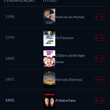
CLASSIFICAÇÃO
TÍTULO
1598.
Notícias do Mundo
-43
1599.
Os Pássaros
-10
O Diário de Bridget
1600.
-18
Jones
1601.
Eternals (Eternos)
-63
1602.
A Outra Face
-33