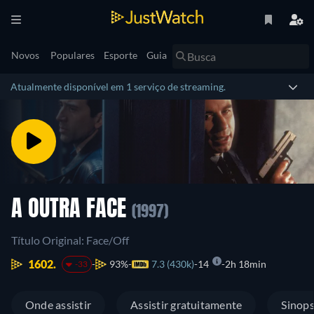
Novos
Populares
Esporte
Guia
Atualmente disponível em 1 serviço de streaming.
A OUTRA FACE
(1997)
Título Original: Face/Off
1602.
93%
7.3 (430k)
14
2h 18min
-33
Onde assistir
Assistir gratuitamente
Sinop