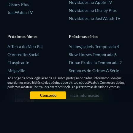
Novidades no Apple TV
Disney Plus
Novidades no Disney Plus
JustWatch TV
Novidades no JustWatch TV
Próximos filmes
Próximas séries
A Terra do Meu Pai
Yellowjackets Temporada 4
O Veredito Social
Slow Horses Temporada 6
El aspirante
Duna: Profecia Temporada 2
Megaville
Senhores do Crime: A Série
Temporada 2
Ao abrigo da nova legislação da UE sobre proteção de dados, informamo-lo/a que
As Aventuras de Errol Flynn
guardamos o seu histórico das páginas que visitou no JustWatch. Com esses dados,
Love is Blind: Reino Unido
podemos mostrar-lhe trailers em redes sociais e plataformas de vídeo externas.
Temporada 3
Concordo
mais informação