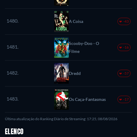
1480.
A Coisa
-43
Scooby-Doo - O
1481.
-16
Filme
1482.
Dredd
-57
1483.
Os Caça-Fantasmas
-17
Última atualização do Ranking Diário de Streaming: 17:25, 08/08/2026
ELENCO