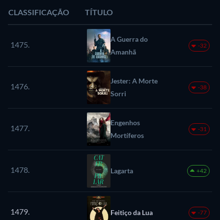
CLASSIFICAÇÃO
TÍTULO
A Guerra do
1475.
-32
Amanhã
Jester: A Morte
1476.
-38
Sorri
Engenhos
1477.
-31
Mortíferos
1478.
Lagarta
+42
1479.
Feitiço da Lua
-77