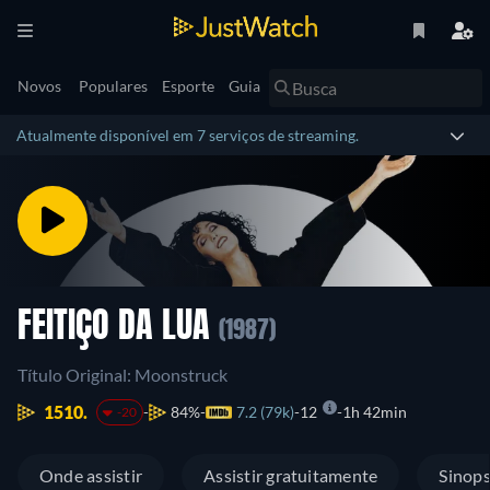
Novos
Populares
Esporte
Guia
Atualmente disponível em 7 serviços de streaming.
FEITIÇO DA LUA
(1987)
Título Original: Moonstruck
1510.
84%
7.2 (79k)
12
1h 42min
-20
Onde assistir
Assistir gratuitamente
Sinop