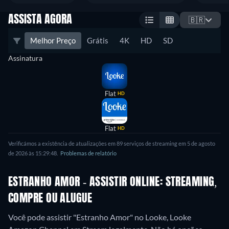
ASSISTA AGORA
🇧🇷
Melhor Preço
Grátis
4K
HD
SD
Assinatura
Flat
HD
Flat
HD
Verificámos a existência de atualizações em 89 serviços de streaming em 5 de agosto
de 2026 às 15:29:48.
Problemas de relatório
ESTRANHO AMOR - ASSISTIR ONLINE: STREAMING,
COMPRE OU ALUGUE
Você pode assistir "Estranho Amor" no Looke, Looke