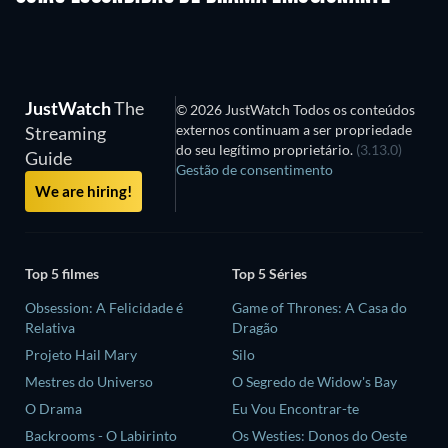
JustWatch
The
© 2026 JustWatch Todos os conteúdos
externos continuam a ser propriedade
Streaming
do seu legítimo proprietário.
(3.13.0)
Guide
Gestão de consentimento
We are hiring!
Top 5 filmes
Top 5 Séries
Obsession: A Felicidade é
Game of Thrones: A Casa do
Relativa
Dragão
Projeto Hail Mary
Silo
Mestres do Universo
O Segredo de Widow's Bay
O Drama
Eu Vou Encontrar-te
Backrooms - O Labirinto
Os Westies: Donos do Oeste