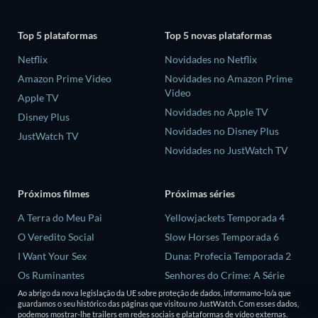
Top 5 plataformas
Top 5 novas plataformas
Netflix
Novidades no Netflix
Amazon Prime Video
Novidades no Amazon Prime
Video
Apple TV
Novidades no Apple TV
Disney Plus
Novidades no Disney Plus
JustWatch TV
Novidades no JustWatch TV
Próximos filmes
Próximas séries
A Terra do Meu Pai
Yellowjackets Temporada 4
O Veredito Social
Slow Horses Temporada 6
I Want Your Sex
Duna: Profecia Temporada 2
Os Ruminantes
Senhores do Crime: A Série
Temporada 2
Ao abrigo da nova legislação da UE sobre proteção de dados, informamo-lo/a que
George Washington
guardamos o seu histórico das páginas que visitou no JustWatch. Com esses dados,
Love is Blind: Reino Unido
podemos mostrar-lhe trailers em redes sociais e plataformas de vídeo externas.