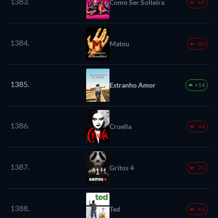
1383.
Como Ser Solteira
-60
1384.
Matou
-80
1385.
Estranho Amor
+14
1386.
Cruella
-44
1387.
Gritos 4
-71
1388.
Ted
-61