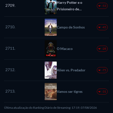
Harry Potter e o
2709.
-53
Prisioneiro de
Azkaban
2710.
Campo de Sonhos
-45
2711.
O Macaco
-28
2712.
Alien vs. Predador
-75
2713.
Vamos ser tigres
-31
Última atualização do Ranking Diário de Streaming: 17:19, 07/08/2026