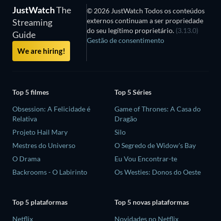
JustWatch
The
© 2026 JustWatch Todos os conteúdos
externos continuam a ser propriedade
Streaming
do seu legítimo proprietário.
(3.13.0)
Guide
Gestão de consentimento
We are hiring!
Top 5 filmes
Top 5 Séries
Obsession: A Felicidade é
Game of Thrones: A Casa do
Relativa
Dragão
Projeto Hail Mary
Silo
Mestres do Universo
O Segredo de Widow's Bay
O Drama
Eu Vou Encontrar-te
Backrooms - O Labirinto
Os Westies: Donos do Oeste
Top 5 plataformas
Top 5 novas plataformas
Netflix
Novidades no Netflix