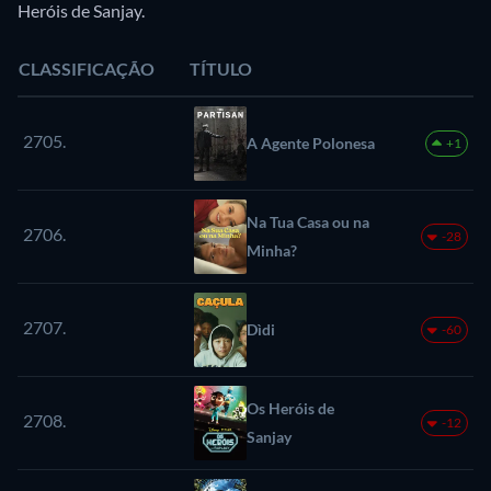
Heróis de Sanjay.
CLASSIFICAÇÃO
TÍTULO
2705.
A Agente Polonesa
+1
Na Tua Casa ou na
2706.
-28
Minha?
2707.
Dìdi
-60
Os Heróis de
2708.
-12
Sanjay