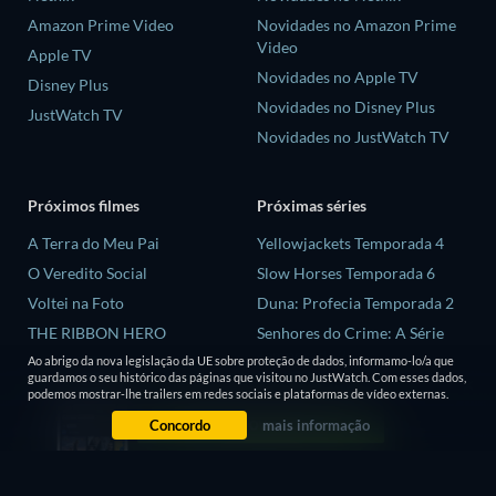
Amazon Prime Video
Novidades no Amazon Prime
Video
Apple TV
Novidades no Apple TV
Disney Plus
Novidades no Disney Plus
JustWatch TV
Novidades no JustWatch TV
Próximos filmes
Próximas séries
A Terra do Meu Pai
Yellowjackets Temporada 4
O Veredito Social
Slow Horses Temporada 6
Voltei na Foto
Duna: Profecia Temporada 2
THE RIBBON HERO
Senhores do Crime: A Série
Temporada 2
El aspirante
Ao abrigo da nova legislação da UE sobre proteção de dados, informamo-lo/a que
guardamos o seu histórico das páginas que visitou no JustWatch. Com esses dados,
Love is Blind: Reino Unido
podemos mostrar-lhe trailers em redes sociais e plataformas de vídeo externas.
Temporada 3
Concordo
mais informação