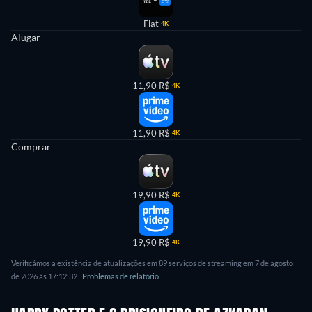
Flat
4K
Alugar
11,90 R$
4K
11,90 R$
4K
Comprar
19,90 R$
4K
19,90 R$
4K
Verificámos a existência de atualizações em 89 serviços de streaming em 7 de agosto
de 2026 às 17:12:32.
Problemas de relatório