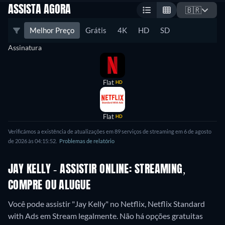
ASSISTA AGORA
🇧🇷
Melhor Preço
Grátis
4K
HD
SD
Assinatura
Flat
HD
Flat
HD
Verificámos a existência de atualizações em 89 serviços de streaming em 6 de agosto
de 2026 às 04:15:52.
Problemas de relatório
JAY KELLY - ASSISTIR ONLINE: STREAMING,
COMPRE OU ALUGUE
Você pode assistir "Jay Kelly" no Netflix, Netflix Standard
with Ads em Stream legalmente.
Não há opções gratuitas