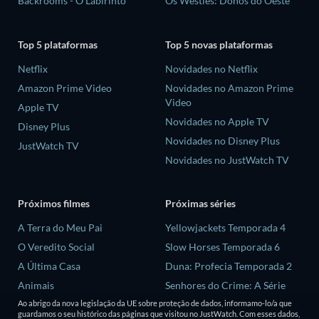
Backrooms - O Labirinto
Os Westies: Donos do Oeste
Top 5 plataformas
Top 5 novas plataformas
Netflix
Novidades no Netflix
Amazon Prime Video
Novidades no Amazon Prime
Video
Apple TV
Novidades no Apple TV
Disney Plus
Novidades no Disney Plus
JustWatch TV
Novidades no JustWatch TV
Próximos filmes
Próximas séries
A Terra do Meu Pai
Yellowjackets Temporada 4
O Veredito Social
Slow Horses Temporada 6
A Última Casa
Duna: Profecia Temporada 2
Animais
Senhores do Crime: A Série
Temporada 2
Ao abrigo da nova legislação da UE sobre proteção de dados, informamo-lo/a que
Voltei na Foto
guardamos o seu histórico das páginas que visitou no JustWatch. Com esses dados,
Love is Blind: Reino Unido