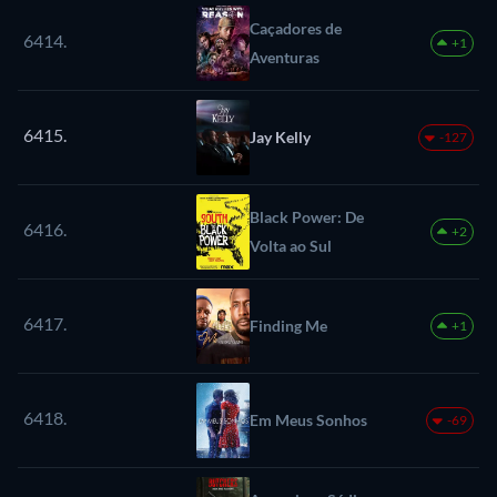
Caçadores de
6414.
+1
Aventuras
6415.
Jay Kelly
-127
Black Power: De
6416.
+2
Volta ao Sul
6417.
Finding Me
+1
6418.
Em Meus Sonhos
-69