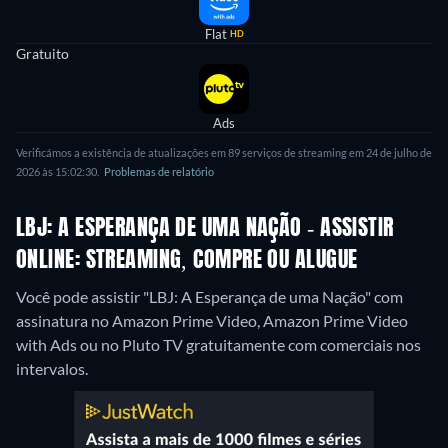
Flat
HD
Gratuito
Ads
Verificámos a existência de atualizações em 89 serviços de streaming em 24 de julho de
2026 às 15:02:30.
Problemas de relatório
LBJ: A ESPERANÇA DE UMA NAÇÃO - ASSISTIR
ONLINE: STREAMING, COMPRE OU ALUGUE
Você pode assistir "LBJ: A Esperança de uma Nação" com
assinatura no Amazon Prime Video, Amazon Prime Video
with Ads ou no Pluto TV gratuitamente com comerciais nos
intervalos.