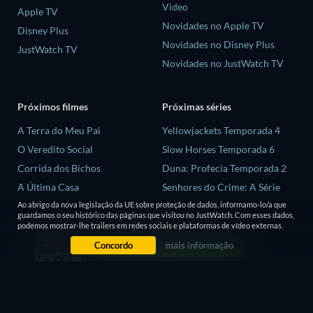
Video
Apple TV
Novidades no Apple TV
Disney Plus
Novidades no Disney Plus
JustWatch TV
Novidades no JustWatch TV
Próximos filmes
Próximas séries
A Terra do Meu Pai
Yellowjackets Temporada 4
O Veredito Social
Slow Horses Temporada 6
Corrida dos Bichos
Duna: Profecia Temporada 2
A Última Casa
Senhores do Crime: A Série
Temporada 2
Animais
Ao abrigo da nova legislação da UE sobre proteção de dados, informamo-lo/a que
guardamos o seu histórico das páginas que visitou no JustWatch. Com esses dados,
Love is Blind: Reino Unido
podemos mostrar-lhe trailers em redes sociais e plataformas de vídeo externas.
Temporada 3
Concordo
mais informação