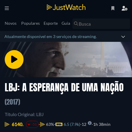
Novos
Populares
Esporte
Guia
Atualmente disponível em 3 serviços de streaming.
LBJ: A ESPERANÇA DE UMA NAÇÃO
(2017)
Título Original: LBJ
6140.
63%
6.5 (7.9k)
12
1h 38min
-51