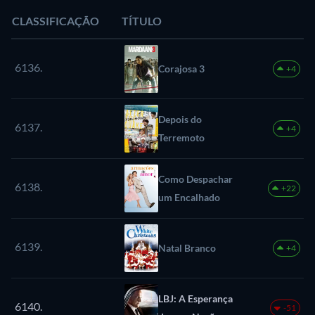
CLASSIFICAÇÃO
TÍTULO
6136.
Corajosa 3
+4
Depois do
6137.
+4
Terremoto
Como Despachar
6138.
+22
um Encalhado
6139.
Natal Branco
+4
LBJ: A Esperança
6140.
-51