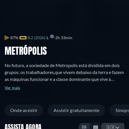
87%
8.2 (202k)
L
2h 33min
METRÓPOLIS
No futuro, a sociedade de Metropolis está dividida em dois
grupos: os trabalhadores,que vivem debaixo da terra e fazem
as máquinas funcionar e a classe dominante que vive à
suprefície. Os trabalhadores são dirigidos por Maria que
Ver mais
quer encontrar um mediador entre a classe dominante e os
trabalhadores, pois ela acredita que entre o cérebro e os
músculos é necessário um coração. Maria encontra Freder
Onde assistir
Assistir gratuitamente
Sinop
Fredersen, o filho do senhor de Metropolis, Joh Fredersen e
apaixonam-se. Entretanto, Joh decide que os trabalhadores
ASSISTA AGORA
já não são necessários a Metropolis e usa um robô para fingir
🇧🇷