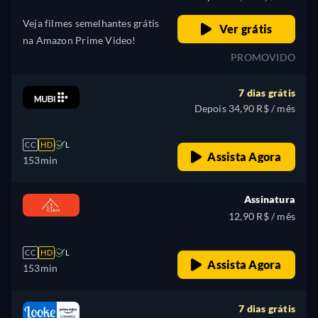
Veja filmes semelhantes grátis
Ver grátis
na Amazon Prime Video!
PROMOVIDO
7 dias grátis
Depois 34,90 R$ / mês
CC
HD
L
Assista Agora
153min
Assinatura
12,90 R$ / mês
CC
HD
L
Assista Agora
153min
7 dias grátis