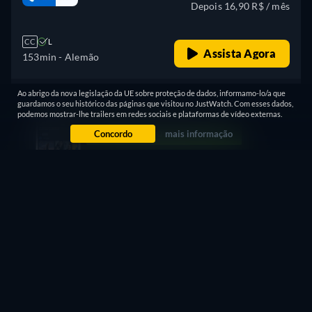
Depois 16,90 R$ / mês
CC
L
Assista Agora
153min
- Alemão
Ao abrigo da nova legislação da UE sobre proteção de dados, informamo-lo/a que
7 dias grátis
guardamos o seu histórico das páginas que visitou no JustWatch. Com esses dados,
Depois 29,90 R$ / mês
podemos mostrar-lhe trailers em redes sociais e plataformas de vídeo externas.
Concordo
mais informação
CC
HD
L
Assista Agora
153min
- Alemão
7 dias grátis
Depois 34,90 R$ / mês
CC
HD
L
Assista Agora
153min
- Alemão
7 dias grátis