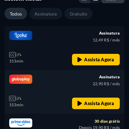
que é Maria e fomentar a revolução entre a classe
trabalhadora para a eliminar.
Todos
Assinatura
Gratuito
Assinatura
12,49 R$ / mês
CC
L
Assista Agora
153min
Assinatura
22,90 R$ / mês
CC
L
Assista Agora
153min
30 dias grátis
Depois 19,90 R$ / mês