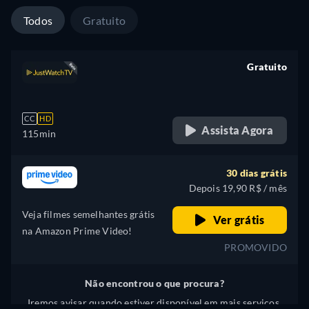
Todos
Gratuito
Gratuito
retail price
CC
HD
Assista Agora
115min
30 dias grátis
Depois 19,90 R$ / mês
Veja filmes semelhantes grátis
Ver grátis
na Amazon Prime Video!
PROMOVIDO
Não encontrou o que procura?
Iremos avisar quando estiver disponível em mais serviços.