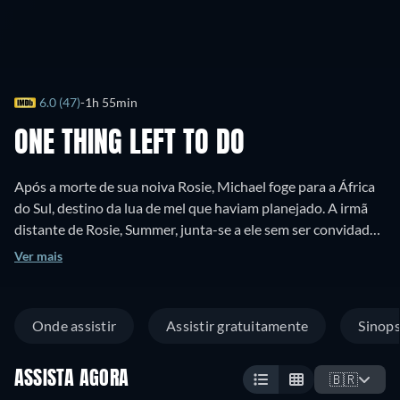
6.0 (47)
1h 55min
ONE THING LEFT TO DO
Após a morte de sua noiva Rosie, Michael foge para a África
do Sul, destino da lua de mel que haviam planejado. A irmã
distante de Rosie, Summer, junta-se a ele sem ser convidada,
na esperança de uma reconciliação familiar enquanto
Ver mais
Michael mergulha em um espiral de autodestruição.
Onde assistir
Assistir gratuitamente
Sinop
ASSISTA AGORA
🇧🇷