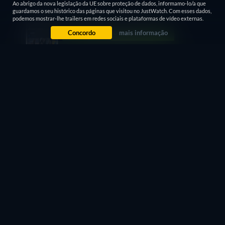
Ao abrigo da nova legislação da UE sobre proteção de dados, informamo-lo/a que
Avise-me
guardamos o seu histórico das páginas que visitou no JustWatch. Com esses dados,
podemos mostrar-lhe trailers em redes sociais e plataformas de vídeo externas.
Concordo
mais informação
Problemas de relatório
ONE THING LEFT TO DO - ASSISTIR ONLINE:
STREAMING, COMPRE OU ALUGUE
Você pode assistir "One Thing Left to Do" legalmente no
JustWatch TV gratuitamente nos intervalos.