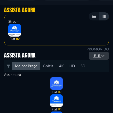
ASSISTA AGORA
Stream
Flat
HD
PROMOVIDO
ASSISTA AGORA
🇧🇷
Melhor Preço
Grátis
4K
HD
SD
Assinatura
Flat
HD
Flat
HD