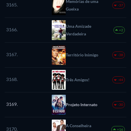
Memórias de uma
3165.
-37
Gueixa
Uma Amizade
3166.
+2
Verdadeira
3167.
Território Inimigo
-38
3168.
Três Amigos!
-44
3169.
Projeto Internato
-30
A Conselheira
3170.
+16