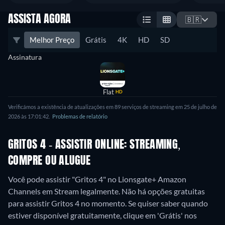
ASSISTA AGORA
🇧🇷
Melhor Preço
Grátis
4K
HD
SD
Assinatura
Flat
HD
Verificámos a existência de atualizações em 89 serviços de streaming em 25 de julho de
2026 às 17:01:42.
Problemas de relatório
GRITOS 4 - ASSISTIR ONLINE: STREAMING,
COMPRE OU ALUGUE
Você pode assistir "Gritos 4" no Lionsgate+ Amazon
Channels em Stream legalmente.
Não há opções gratuitas
para assistir Gritos 4 no momento. Se quiser saber quando
estiver disponível gratuitamente, clique em 'Grátis' nos