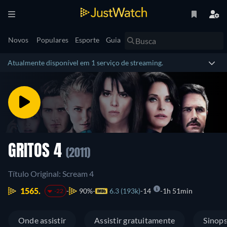
Novos
Populares
Esporte
Guia
Atualmente disponível em 1 serviço de streaming.
GRITOS 4
(2011)
Título Original: Scream 4
1565.
90%
6.3 (193k)
14
1h 51min
-22
Onde assistir
Assistir gratuitamente
Sinop