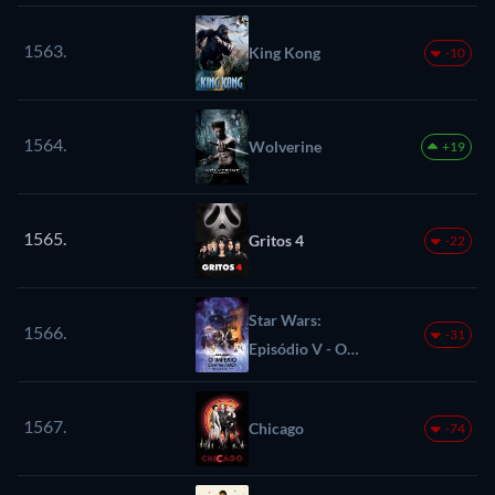
1563.
King Kong
-10
1564.
Wolverine
+19
1565.
Gritos 4
-22
Star Wars:
1566.
-31
Episódio V - O
Império Contra-
Ataca
1567.
Chicago
-74