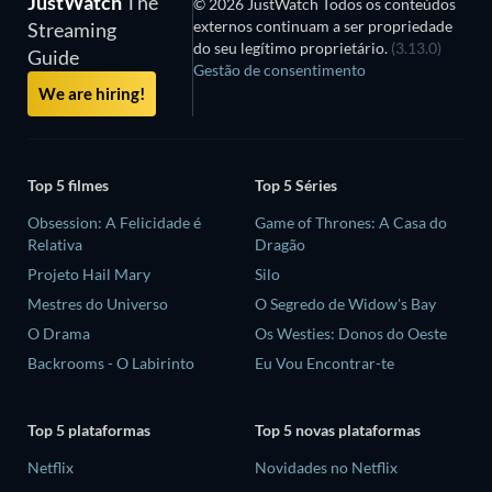
JustWatch
The
© 2026 JustWatch Todos os conteúdos
externos continuam a ser propriedade
Streaming
do seu legítimo proprietário.
(3.13.0)
Guide
Gestão de consentimento
We are hiring!
Top 5 filmes
Top 5 Séries
Obsession: A Felicidade é
Game of Thrones: A Casa do
Relativa
Dragão
Projeto Hail Mary
Silo
Mestres do Universo
O Segredo de Widow's Bay
O Drama
Os Westies: Donos do Oeste
Backrooms - O Labirinto
Eu Vou Encontrar-te
Top 5 plataformas
Top 5 novas plataformas
Netflix
Novidades no Netflix