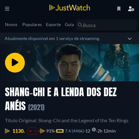
Novos
Populares
Esporte
Guia
Atualmente disponível em 1 serviço de streaming.
SHANG-CHI E A LENDA DOS DEZ
ANÉIS
(2021)
Título Original: Shang-Chi and the Legend of the Ten Rings
1130.
91%
7.4 (446k)
12
2h 12min
-9