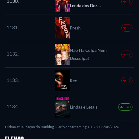
1130.
-9
Lenda dos Dez
Anéis
1131.
Fresh
-9
Não Há Culpa Nem
1132.
-9
Desculpa!
1133.
Rec
-9
1134.
Lindas e Letais
+70
Última atualização do Ranking Diário de Streaming: 01:28, 08/08/2026