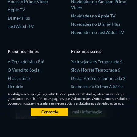
Amazon Prime Video
Novidades no Amazon Prime
Video
Apple TV
Novidades no Apple TV
Disney Plus
Novidades no Disney Plus
JustWatch TV
Novidades no JustWatch TV
Próximos filmes
Próximas séries
A Terra do Meu Pai
Yellowjackets Temporada 4
O Veredito Social
Slow Horses Temporada 6
El aspirante
Duna: Profecia Temporada 2
Hendrix
Senhores do Crime: A Série
Temporada 2
Megaville
Ao abrigo da nova legislação da UE sobre proteção de dados, informamo-lo/a que
guardamos o seu histórico das páginas que visitou no JustWatch. Com esses dados,
Love is Blind: Reino Unido
podemos mostrar-lhe trailers em redes sociais e plataformas de vídeo externas.
Temporada 3
Concordo
mais informação