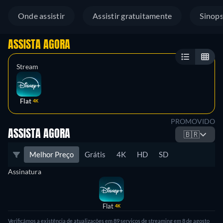
Onde assistir
Assistir gratuitamente
Sinop
ASSISTA AGORA
Stream
Flat
4K
PROMOVIDO
ASSISTA AGORA
🇧🇷
Melhor Preço
Grátis
4K
HD
SD
Assinatura
Flat
4K
Verificámos a existência de atualizações em 89 serviços de streaming em 8 de agosto