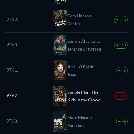
Com Unhas e
9759.
+10
Dentes
Canelo Álvarez vs.
9760.
+10
Terence Crawford
José - O Pai de
9761.
+6
Jesus
Simple Plan: The
9762.
-326
Kids in the Crowd
Marc Maron:
9763.
+8
Panicked