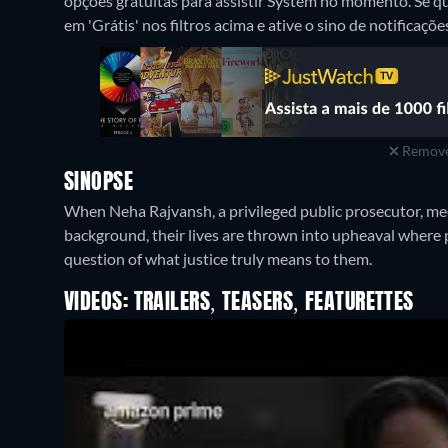
opções gratuitas para assistir System no momento. Se qu
em 'Grátis' nos filtros acima e ative o sino de notificaçõe
Remove
SINOPSE
When Neha Rajvansh, a privileged public prosecutor, m
background, their lives are thrown into upheaval where p
question of what justice truly means to them.
VIDEOS: TRAILERS, TEASERS, FEATURETTES