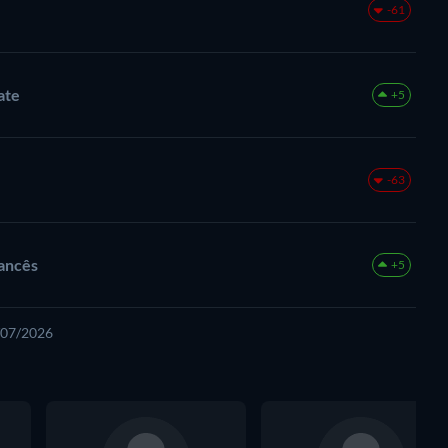
-61
ate
+5
-63
ancês
+5
1/07/2026