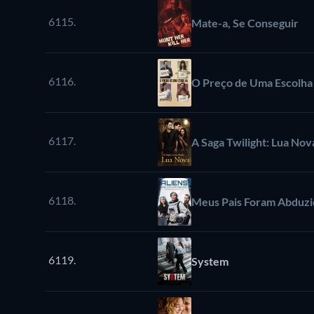
6115.
Mate-a, Se Conseguir
6116.
O Preço de Uma Escolha
6117.
A Saga Twilight: Lua Nov
6118.
Meus Pais Foram Abduzi
6119.
System