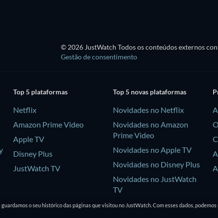
© 2026 JustWatch Todos os conteúdos externos cont
Gestão de consentimento
Top 5 plataformas
Top 5 novas plataformas
P
Netflix
Novidades no Netflix
A
Amazon Prime Video
Novidades no Amazon
O
Prime Video
Apple TV
C
y
Novidades no Apple TV
Disney Plus
A
Novidades no Disney Plus
JustWatch TV
A
Novidades no JustWatch
TV
e guardamos o seu histórico das páginas que visitou no JustWatch. Com esses dados, podemos 