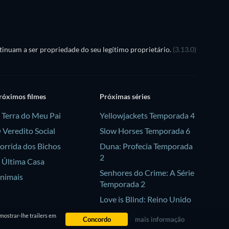
inuam a ser propriedade do seu legítimo proprietário.
(3.13.0)
róximos filmes
Próximas séries
 Terra do Meu Pai
Yellowjackets Temporada 4
 Veredito Social
Slow Horses Temporada 6
orrida dos Bichos
Duna: Profecia Temporada
2
 Última Casa
Senhores do Crime: A Série
nimais
Temporada 2
Love is Blind: Reino Unido
Temporada 3
mostrar-lhe trailers em
Concordo
mais informação