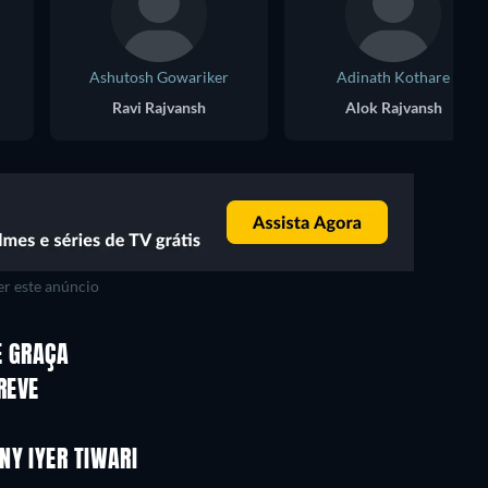
Ashutosh Gowariker
Adinath Kothare
Ravi Rajvansh
Alok Rajvansh
r este anúncio
E GRAÇA
REVE
NY IYER TIWARI