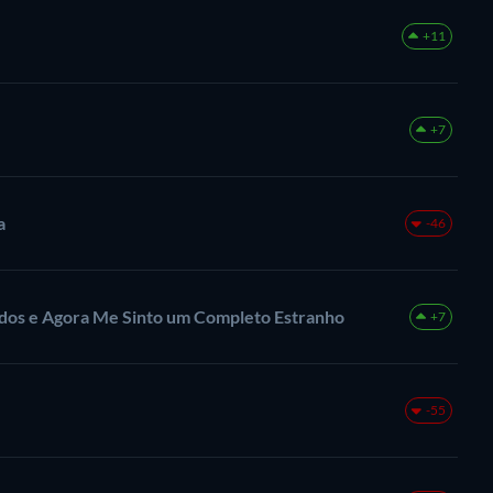
+11
+7
a
-46
dos e Agora Me Sinto um Completo Estranho
+7
-55