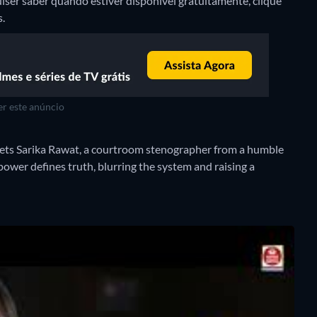
iser saber quando estiver disponível gratuitamente, clique
s.
r este anúncio
eets Sarika Rawat, a courtroom stenographer from a humble
ower defines truth, blurring the system and raising a