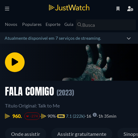
Novos
Populares
Esporte
Guia
Atualmente disponível em 7 serviços de streaming.
FALA COMIGO
(2023)
Título Original: Talk to Me
960.
90%
7.1 (222k)
16
1h 35min
-274
Onde assistir
Assistir gratuitamente
Sinop