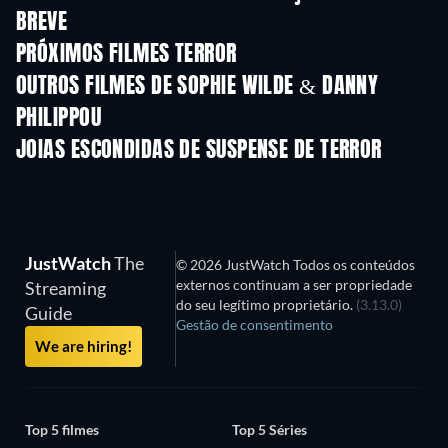
BREVE
PRÓXIMOS FILMES TERROR
OUTROS FILMES DE SOPHIE WILDE & DANNY
PHILIPPOU
JOIAS ESCONDIDAS DE SUSPENSE DE TERROR
Série
JustWatch
The
© 2026 JustWatch Todos os conteúdos
externos continuam a ser propriedade
Streaming
do seu legítimo proprietário.
(3.13.0)
Guide
Gestão de consentimento
We are hiring!
Top 5 filmes
Top 5 Séries