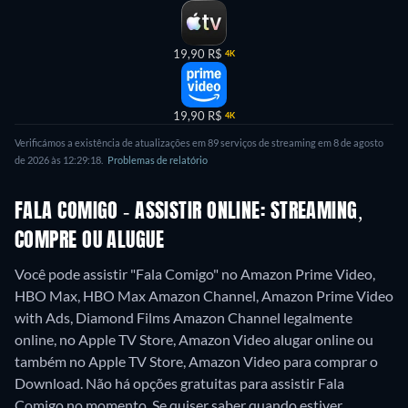
19,90 R$
4K
19,90 R$
4K
Verificámos a existência de atualizações em 89 serviços de streaming em 8 de agosto
de 2026 às 12:29:18.
Problemas de relatório
FALA COMIGO - ASSISTIR ONLINE: STREAMING,
COMPRE OU ALUGUE
Você pode assistir "Fala Comigo" no Amazon Prime Video,
HBO Max, HBO Max Amazon Channel, Amazon Prime Video
with Ads, Diamond Films Amazon Channel legalmente
online, no Apple TV Store, Amazon Video alugar online ou
também no Apple TV Store, Amazon Video para comprar o
Download.
Não há opções gratuitas para assistir Fala
Comigo no momento. Se quiser saber quando estiver