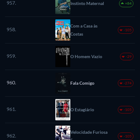
957.
Instinto Maternal
+84
Com a Casa às
958.
-105
Costas
959.
O Homem Vazio
-29
960.
Fala Comigo
-274
961.
O Estagiário
-105
Velocidade Furiosa
962.
-105