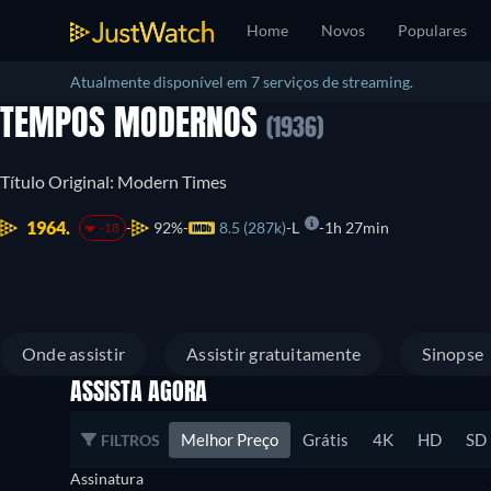
Home
Novos
Populares
Atualmente disponível em 7 serviços de streaming.
TEMPOS MODERNOS
(1936)
Título Original: Modern Times
1964.
92%
8.5 (287k)
L
1h 27min
-18
Onde assistir
Assistir gratuitamente
Sinopse
ASSISTA AGORA
Melhor Preço
Grátis
4K
HD
SD
FILTROS
Assinatura