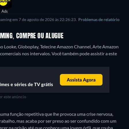
Ads
reaming em 7 de agosto de 2026 às 22:26:23.
Problemas de relatório
AMING, COMPRE OU ALUGUE
no Looke, Globoplay, Telecine Amazon Channel, Arte Amazon
omerciais nos intervalos.
Você também pode assistir a este
r este anúncio
numa função repetitiva que lhe provoca uma crise nervosa,
trabalho, mas acaba por ser preso ao ser confundido com um
ecer na prisão até que conhece uma jovem órfã, que rouba