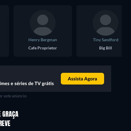
Henry Bergman
Tiny Sandford
Cafe Proprietor
Big Bill
r este anúncio
E GRAÇA
REVE