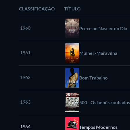
CLASSIFICAÇÃO
TÍTULO
1960.
Prece ao Nascer do Dia
1961.
Mulher-Maravilha
1962.
Bom Trabalho
1963.
500 - Os bebês roubados 
1964.
Tempos Modernos