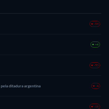
-54
+4
-53
pela ditadura argentina
-4
-18