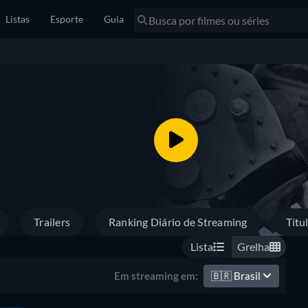
Listas
Esporte
Guia
Trailers
Ranking Diário de Streaming
Títu
Lista
Grelha
🇧🇷
Brasil
Em streaming em: