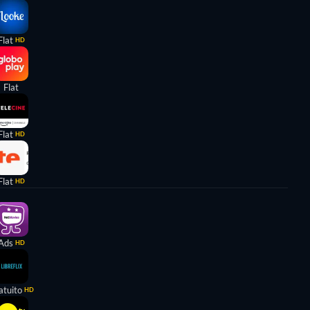
Flat
HD
Flat
Flat
HD
Flat
HD
Ads
HD
atuito
HD