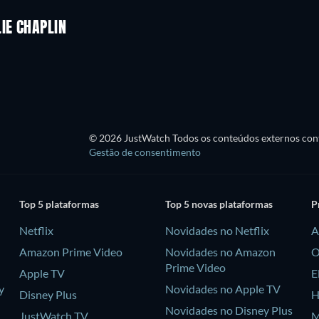
IE CHAPLIN
Série
© 2026 JustWatch Todos os conteúdos externos cont
Gestão de consentimento
Top 5 plataformas
Top 5 novas plataformas
P
Netflix
Novidades no Netflix
A
Amazon Prime Video
Novidades no Amazon
O
Prime Video
Apple TV
E
y
Novidades no Apple TV
Disney Plus
H
Novidades no Disney Plus
JustWatch TV
M