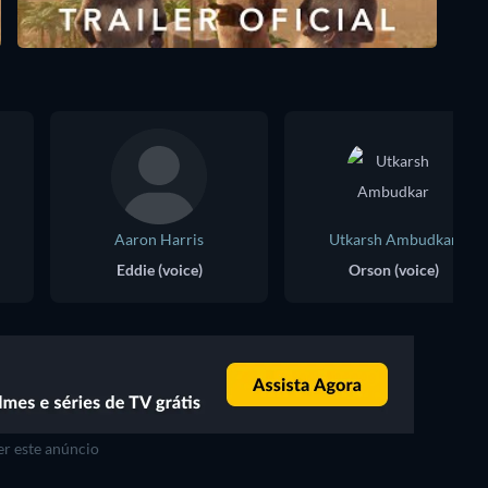
Aaron Harris
Utkarsh Ambudkar
Eddie (voice)
Orson (voice)
r este anúncio