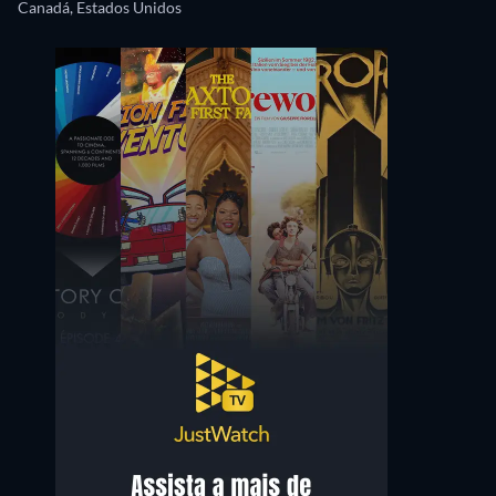
Canadá, Estados Unidos
Justina Machado
Sean Kenin
Zee (or whatever her name is) (voice)
Manny (voice)