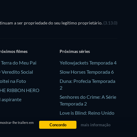
inuam a ser propriedade do seu legítimo proprietário.
(3.13.0)
róximos filmes
Próximas séries
 Terra do Meu Pai
Yellowjackets Temporada 4
 Veredito Social
Slow Horses Temporada 6
oltei na Foto
Duna: Profecia Temporada
2
HE RIBBON HERO
Senhores do Crime: A Série
l aspirante
Temporada 2
Love is Blind: Reino Unido
Temporada 3
mostrar-lhe trailers em
Concordo
mais informação