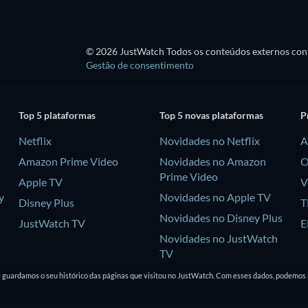
© 2026 JustWatch Todos os conteúdos externos cont
Gestão de consentimento
Top 5 plataformas
Top 5 novas plataformas
P
Netflix
Novidades no Netflix
A
Amazon Prime Video
Novidades no Amazon
O
Prime Video
Apple TV
V
y
Novidades no Apple TV
Disney Plus
T
Novidades no Disney Plus
JustWatch TV
E
Novidades no JustWatch
TV
e guardamos o seu histórico das páginas que visitou no JustWatch. Com esses dados, podemos 