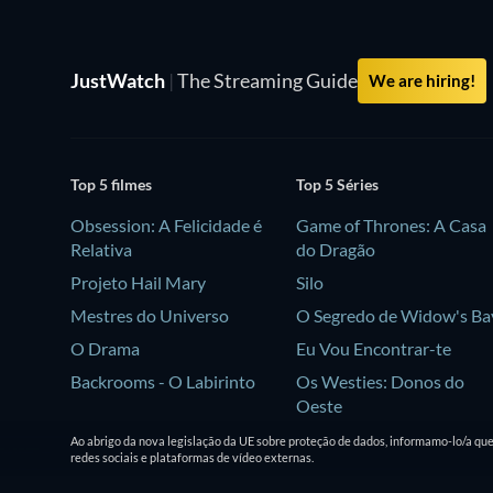
JustWatch
|
The Streaming Guide
We are hiring!
Top 5 filmes
Top 5 Séries
Obsession: A Felicidade é
Game of Thrones: A Casa
Relativa
do Dragão
Projeto Hail Mary
Silo
Mestres do Universo
O Segredo de Widow's Ba
O Drama
Eu Vou Encontrar-te
Backrooms - O Labirinto
Os Westies: Donos do
Oeste
Ao abrigo da nova legislação da UE sobre proteção de dados, informamo-lo/a qu
redes sociais e plataformas de vídeo externas.