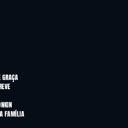
E GRAÇA
REVE
ONKIN
A FAMÍLIA