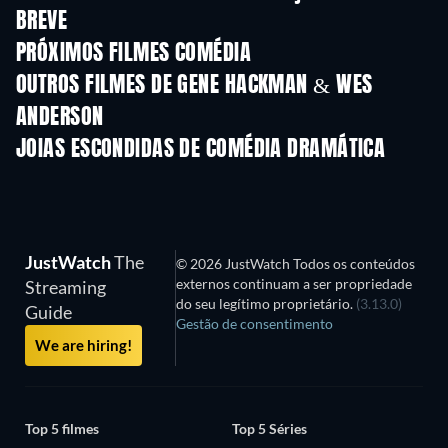
BREVE
PRÓXIMOS FILMES COMÉDIA
OUTROS FILMES DE GENE HACKMAN & WES
ANDERSON
JOIAS ESCONDIDAS DE COMÉDIA DRAMÁTICA
Série
S
JustWatch
The
© 2026 JustWatch Todos os conteúdos
externos continuam a ser propriedade
Streaming
do seu legítimo proprietário.
(3.13.0)
Guide
Gestão de consentimento
We are hiring!
Top 5 filmes
Top 5 Séries