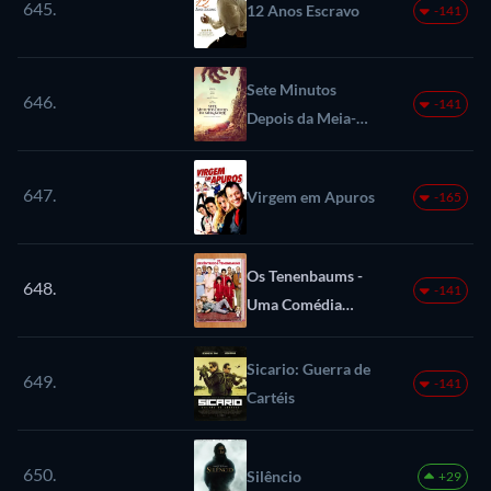
645.
12 Anos Escravo
-141
Sete Minutos
646.
-141
Depois da Meia-
Noite
647.
Virgem em Apuros
-165
Os Tenenbaums -
648.
-141
Uma Comédia
Genial
Sicario: Guerra de
649.
-141
Cartéis
650.
Silêncio
+29