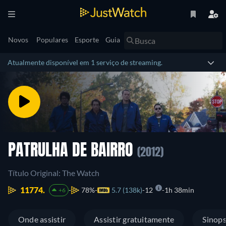
Novos
Populares
Esporte
Guia
Atualmente disponível em 1 serviço de streaming.
PATRULHA DE BAIRRO
(2012)
Título Original: The Watch
11774.
78%
5.7 (138k)
12
1h 38min
+6
Onde assistir
Assistir gratuitamente
Sinop