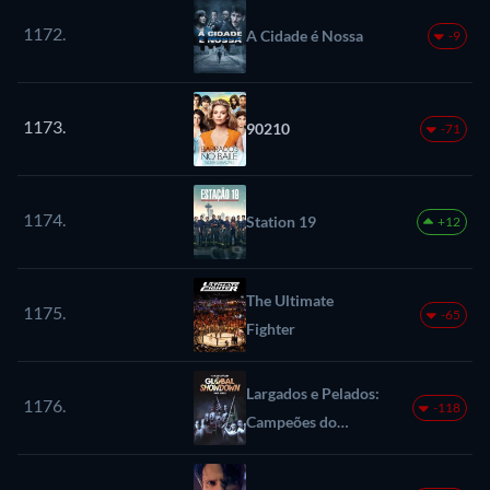
1172.
A Cidade é Nossa
-9
1173.
90210
-71
1174.
Station 19
+12
The Ultimate
1175.
-65
Fighter
Largados e Pelados:
1176.
-118
Campeões do
Mundo