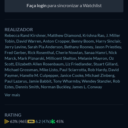
Faça login
para sincronizar a Watchlist
REALIZADOR
Rebecca Rand Kirshner
,
Matthew Diamond
,
Krishna Rao
,
J. Miller
Tobin
,
David Warren
,
Anton Cropper
,
Benny Boom
,
Harry Sinclair
,
Jerry Levine
,
Sarah Pia Anderson
,
Bethany Rooney
,
Jason Priestley
,
Fred Gerber
,
Rick Rosenthal
,
Cherie Nowlan
,
Sanaa Hamri
,
Nick
Marck
,
Mark Piznarski
,
Millicent Shelton
,
Melanie Mayron
,
Oz
Scott
,
Elizabeth Allen Rosenbaum
,
Liz Friedlander
,
Stuart Gillard
,
Michael Grossman
,
Mike Listo
,
Paul Sciarrotta
,
Rob Hardy
,
David
Paymer
,
Hanelle M. Culpepper
,
Janice Cooke
,
Michael Zinberg
,
Paul Lazarus
,
Jamie Babbit
,
Tony Wharmby
,
Wendey Stanzler
,
Rob
Estes
,
Dennis Smith
,
Norman Buckley
,
James L. Conway
Ver mais
RATING
63%
(465)
6.2 (47k)
45%