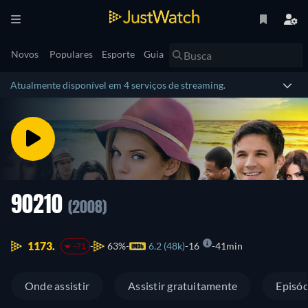
Novos
Populares
Esporte
Guia
Atualmente disponível em 4 serviços de streaming.
90210
(2008)
1173.
63%
6.2 (48k)
16
41min
-71
Onde assistir
Assistir gratuitamente
Episód