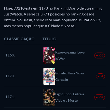
Hoje, 90210 está em 1173 no Ranking Diário de Streaming
JustWatch. A série caiu -71 posições no ranking desde
ontem. No Brasil, a série está mais popular que Station 19,
mas menos popular que A Cidade é Nossa.
CLASSIFICAÇÃO
TÍTULO
Kaguya-sama: Love
1169.
-52
Is War
Boruto: Uma Nova
1170.
-9
Geração
Light Shop: Entre a
1171.
-32
Vida e a Morte