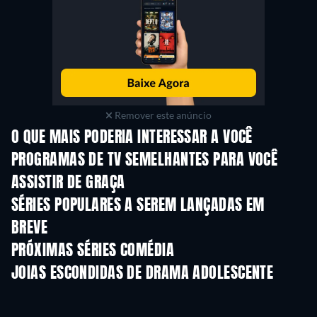
Remover este anúncio
O QUE MAIS PODERIA INTERESSAR A VOCÊ
Série
Série
S
PROGRAMAS DE TV SEMELHANTES PARA VOCÊ
ASSISTIR DE GRAÇA
Série
Série
S
SÉRIES POPULARES A SEREM LANÇADAS EM
BREVE
Série
Série
S
PRÓXIMAS SÉRIES COMÉDIA
Temporada 6
Temporada 2
Tempora
JOIAS ESCONDIDAS DE DRAMA ADOLESCENTE
Série
Série
S