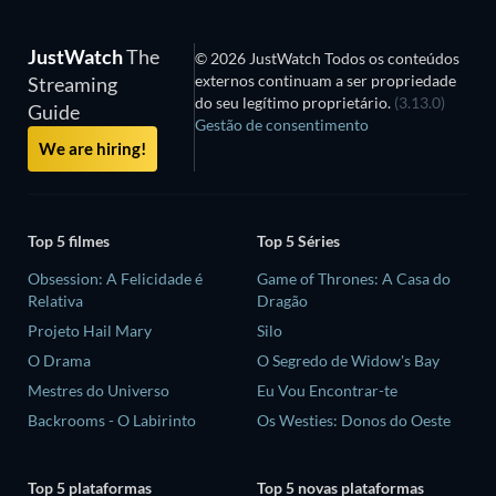
JustWatch
The
© 2026 JustWatch Todos os conteúdos
externos continuam a ser propriedade
Streaming
do seu legítimo proprietário.
(3.13.0)
Guide
Gestão de consentimento
We are hiring!
Top 5 filmes
Top 5 Séries
Obsession: A Felicidade é
Game of Thrones: A Casa do
Relativa
Dragão
Projeto Hail Mary
Silo
O Drama
O Segredo de Widow's Bay
Mestres do Universo
Eu Vou Encontrar-te
Backrooms - O Labirinto
Os Westies: Donos do Oeste
Top 5 plataformas
Top 5 novas plataformas