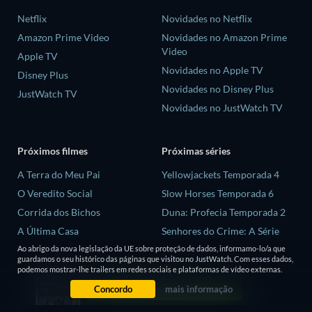
Netflix
Novidades no Netflix
Amazon Prime Video
Novidades no Amazon Prime
Video
Apple TV
Novidades no Apple TV
Disney Plus
Novidades no Disney Plus
JustWatch TV
Novidades no JustWatch TV
Próximos filmes
Próximas séries
A Terra do Meu Pai
Yellowjackets Temporada 4
O Veredito Social
Slow Horses Temporada 6
Corrida dos Bichos
Duna: Profecia Temporada 2
A Última Casa
Senhores do Crime: A Série
Temporada 2
Animais
Ao abrigo da nova legislação da UE sobre proteção de dados, informamo-lo/a que
guardamos o seu histórico das páginas que visitou no JustWatch. Com esses dados,
Love is Blind: Reino Unido
podemos mostrar-lhe trailers em redes sociais e plataformas de vídeo externas.
Temporada 3
Concordo
mais informação