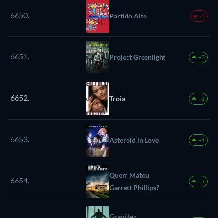
6650.
Partido Alto
-1
6651.
Project Greenlight
+3
6652.
Troia
+3
6653.
Asteroid in Love
+4
Quem Matou
6654.
+3
Garrett Phillips?
Gravidez