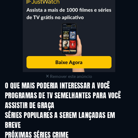
Remover este anúncio
O QUE MAIS PODERIA INTERESSAR A VOCÊ
Série
Série
S
PROGRAMAS DE TV SEMELHANTES PARA VOCÊ
ASSISTIR DE GRAÇA
Série
Série
S
SÉRIES POPULARES A SEREM LANÇADAS EM
BREVE
Série
Série
S
PRÓXIMAS SÉRIES CRIME
Temporada 6
Temporada 2
Tempora