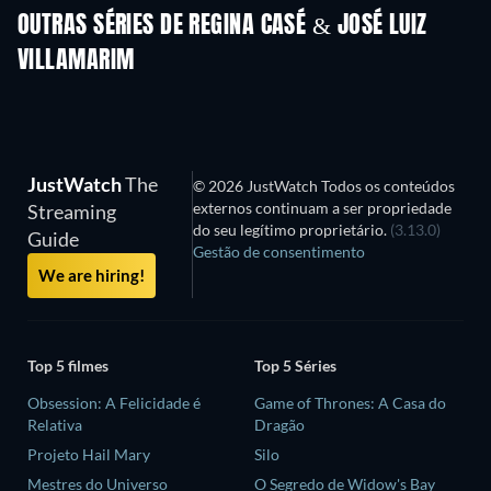
OUTRAS SÉRIES DE REGINA CASÉ & JOSÉ LUIZ
VILLAMARIM
Série
Série
S
JustWatch
The
© 2026 JustWatch Todos os conteúdos
externos continuam a ser propriedade
Streaming
do seu legítimo proprietário.
(3.13.0)
Guide
Gestão de consentimento
We are hiring!
Top 5 filmes
Top 5 Séries
Obsession: A Felicidade é
Game of Thrones: A Casa do
Relativa
Dragão
Projeto Hail Mary
Silo
Mestres do Universo
O Segredo de Widow's Bay