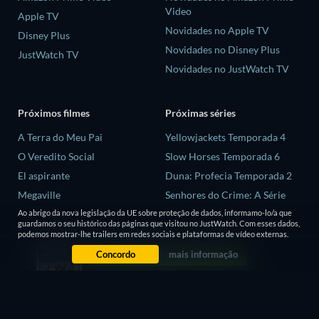
Video
Apple TV
Novidades no Apple TV
Disney Plus
Novidades no Disney Plus
JustWatch TV
Novidades no JustWatch TV
Próximos filmes
Próximas séries
A Terra do Meu Pai
Yellowjackets Temporada 4
O Veredito Social
Slow Horses Temporada 6
El aspirante
Duna: Profecia Temporada 2
Megaville
Senhores do Crime: A Série
Temporada 2
As Aventuras de Errol Flynn
Ao abrigo da nova legislação da UE sobre proteção de dados, informamo-lo/a que
guardamos o seu histórico das páginas que visitou no JustWatch. Com esses dados,
Love is Blind: Reino Unido
podemos mostrar-lhe trailers em redes sociais e plataformas de vídeo externas.
Temporada 3
Concordo
mais informação