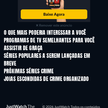
Remover este anúncio
O QUE MAIS PODERIA INTERESSAR A VOCÊ
Série
Série
S
PROGRAMAS DE TV SEMELHANTES PARA VOCÊ
ASSISTIR DE GRAÇA
Série
Série
S
SÉRIES POPULARES A SEREM LANÇADAS EM
BREVE
Série
Série
S
PRÓXIMAS SÉRIES CRIME
Temporada 6
Temporada 2
Tempora
JOIAS ESCONDIDAS DE CRIME ORGANIZADO
Série
Série
JustWatch
The
© 2026 JustWatch Todos os conteúdos