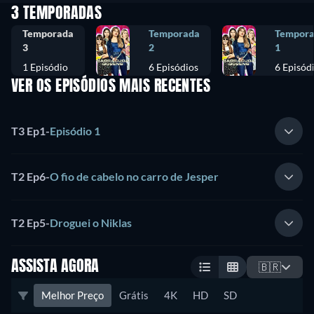
3 TEMPORADAS
Temporada
Temporada
Tempor
3
2
1
1 Episódio
6 Episódios
6 Episód
VER OS EPISÓDIOS MAIS RECENTES
T3 Ep1
-
Episódio 1
T2 Ep6
-
O fio de cabelo no carro de Jesper
T2 Ep5
-
Droguei o Niklas
ASSISTA AGORA
🇧🇷
Melhor Preço
Grátis
4K
HD
SD