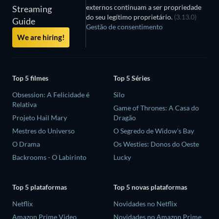
externos continuam a ser propriedade
Streaming
do seu legítimo proprietário.
(3.13.0)
Guide
Gestão de consentimento
We are hiring!
Top 5 filmes
Top 5 Séries
Obsession: A Felicidade é
Silo
Relativa
Game of Thrones: A Casa do
Projeto Hail Mary
Dragão
Mestres do Universo
O Segredo de Widow's Bay
O Drama
Os Westies: Donos do Oeste
Backrooms - O Labirinto
Lucky
Top 5 plataformas
Top 5 novas plataformas
Netflix
Novidades no Netflix
Amazon Prime Video
Novidades no Amazon Prime