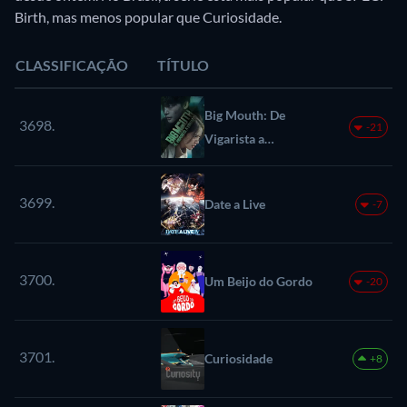
Birth, mas menos popular que Curiosidade.
CLASSIFICAÇÃO
TÍTULO
Big Mouth: De
3698.
-21
Vigarista a
Vingador
3699.
Date a Live
-7
3700.
Um Beijo do Gordo
-20
3701.
Curiosidade
+8