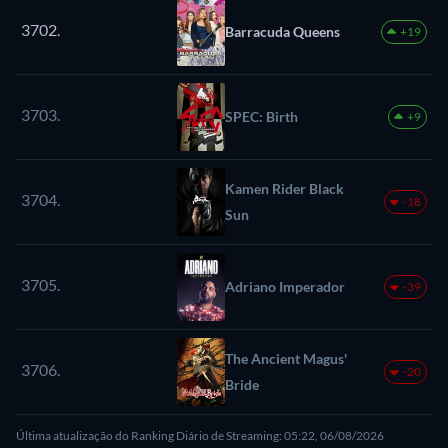
3702.
Barracuda Queens
+19
3703.
SPEC: Birth
+9
Kamen Rider Black
3704.
-18
Sun
3705.
Adriano Imperador
-39
The Ancient Magus'
3706.
-20
Bride
Última atualização do Ranking Diário de Streaming: 05:22, 06/08/2026