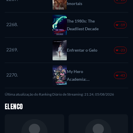
Imortais
The 1980s: The
2268.
-19
Deadliest Decade
2269.
Enfrentar o Gelo
-23
My Hero
2270.
-43
Academia:
Vigilantes
Última atualização do Ranking Diário de Streaming: 21:24, 05/08/2026
ELENCO