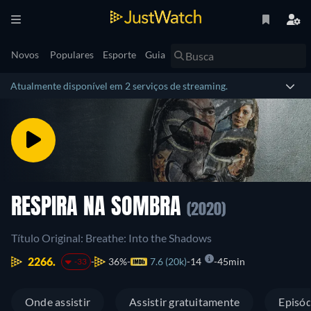
Novos
Populares
Esporte
Guia
Atualmente disponível em 2 serviços de streaming.
RESPIRA NA SOMBRA
(2020)
Título Original: Breathe: Into the Shadows
2266.
36%
7.6 (20k)
14
45min
-33
Onde assistir
Assistir gratuitamente
Episód