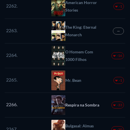
American Horror
2262.
-1
Stories
The King: Eternal
2263.
—
Monarch
O Homem Com
2264.
-16
1000 Filhos
2265.
Mr. Bean
-1
2266.
Respira na Sombra
-33
Bulgasal: Almas
2267.
-20