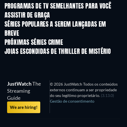
PROGRAMAS DE TV SEMELHANTES PARA VOCÊ
ASSISTIR DE GRAÇA
Série
Série
S
SÉRIES POPULARES A SEREM LANÇADAS EM
BREVE
Série
Série
S
PRÓXIMAS SÉRIES CRIME
Temporada 6
Temporada 2
Tempora
JOIAS ESCONDIDAS DE THRILLER DE MISTÉRIO
JustWatch
The
© 2026 JustWatch Todos os conteúdos
externos continuam a ser propriedade
Streaming
do seu legítimo proprietário.
(3.13.0)
Guide
Gestão de consentimento
We are hiring!