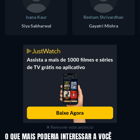
Ivana Kaur
Resham Shrivardhan
Siya Sabharwal
Gayatri Mishra
Remover este anúncio
O QUE MAIS PODERIA INTERESSAR A VOCÊ
Série
S