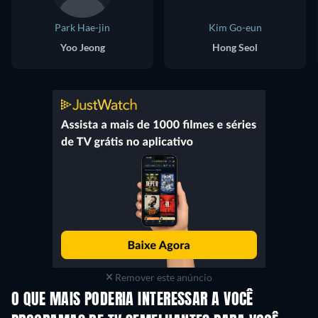
Park Hae-jin
Kim Go-eun
Yoo Jeong
Hong Seol
Remover este anúncio
O QUE MAIS PODERIA INTERESSAR A VOCÊ
Série
Série
S