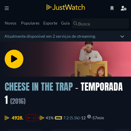
Novos
Populares
Esporte
Guia
Atualmente disponível em 2 serviços de streaming.
CHEESE IN THE TRAP
- TEMPORADA
1
(2016)
4928.
41%
7.2 (5.5k)
12
57min
-13