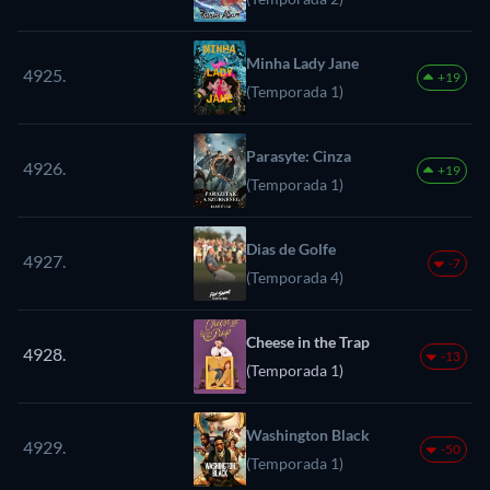
Minha Lady Jane
4925.
+19
(Temporada 1)
Parasyte: Cinza
4926.
+19
(Temporada 1)
Dias de Golfe
4927.
-7
(Temporada 4)
Cheese in the Trap
4928.
-13
(Temporada 1)
Washington Black
4929.
-50
(Temporada 1)