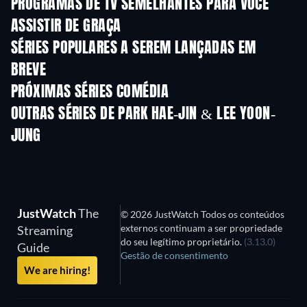
PROGRAMAS DE TV SEMELHANTES PARA VOCÊ
ASSISTIR DE GRAÇA
Série
Série
SÉRIES POPULARES A SEREM LANÇADAS EM
BREVE
Série
Série
S
PRÓXIMAS SÉRIES COMÉDIA
Temporada 6
Temporada 2
Tempora
OUTRAS SÉRIES DE PARK HAE-JIN & LEE YOON-
JUNG
Série
Série
S
JustWatch
The
© 2026 JustWatch Todos os conteúdos
externos continuam a ser propriedade
Streaming
do seu legítimo proprietário.
(3.13.0)
Guide
Gestão de consentimento
We are hiring!