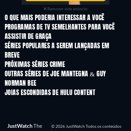
Remover este anúncio
O QUE MAIS PODERIA INTERESSAR A VOCÊ
Série
Série
S
PROGRAMAS DE TV SEMELHANTES PARA VOCÊ
ASSISTIR DE GRAÇA
Série
Série
S
SÉRIES POPULARES A SEREM LANÇADAS EM
BREVE
Série
Série
S
PRÓXIMAS SÉRIES CRIME
Temporada 6
Temporada 2
Tempora
OUTRAS SÉRIES DE JOE MANTEGNA & GUY
NORMAN BEE
Série
Série
S
JOIAS ESCONDIDAS DE HULU CONTENT
S
JustWatch
The
© 2026 JustWatch Todos os conteúdos