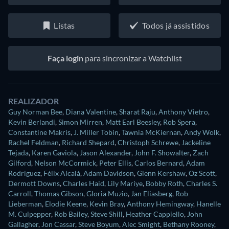
Listas
Todos já assistidos
Faça login
para sincronizar a Watchlist
REALIZADOR
Guy Norman Bee
,
Diana Valentine
,
Sharat Raju
,
Anthony Vietro
,
Kevin Berlandi
,
Simon Mirren
,
Matt Earl Beesley
,
Rob Spera
,
Constantine Makris
,
J. Miller Tobin
,
Tawnia McKiernan
,
Andy Wolk
,
Rachel Feldman
,
Richard Shepard
,
Christoph Schrewe
,
Jackeline
Tejada
,
Karen Gaviola
,
Jason Alexander
,
John F. Showalter
,
Zach
Gilford
,
Nelson McCormick
,
Peter Ellis
,
Carlos Bernard
,
Adam
Rodriguez
,
Félix Alcalá
,
Adam Davidson
,
Glenn Kershaw
,
Oz Scott
,
Dermott Downs
,
Charles Haid
,
Lily Mariye
,
Bobby Roth
,
Charles S.
Carroll
,
Thomas Gibson
,
Gloria Muzio
,
Jan Eliasberg
,
Rob
Lieberman
,
Elodie Keene
,
Kevin Bray
,
Anthony Hemingway
,
Hanelle
M. Culpepper
,
Rob Bailey
,
Steve Shill
,
Heather Cappiello
,
John
Gallagher
,
Jon Cassar
,
Steve Boyum
,
Alec Smight
,
Bethany Rooney
,