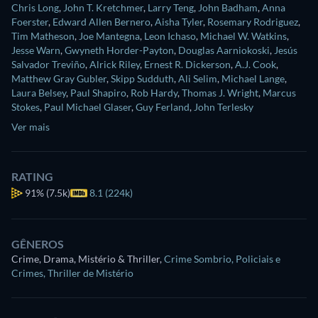
Chris Long
,
John T. Kretchmer
,
Larry Teng
,
John Badham
,
Anna
Foerster
,
Edward Allen Bernero
,
Aisha Tyler
,
Rosemary Rodriguez
,
Tim Matheson
,
Joe Mantegna
,
Leon Ichaso
,
Michael W. Watkins
,
Jesse Warn
,
Gwyneth Horder-Payton
,
Douglas Aarniokoski
,
Jesús
Salvador Treviño
,
Alrick Riley
,
Ernest R. Dickerson
,
A.J. Cook
,
Matthew Gray Gubler
,
Skipp Sudduth
,
Ali Selim
,
Michael Lange
,
Laura Belsey
,
Paul Shapiro
,
Rob Hardy
,
Thomas J. Wright
,
Marcus
Stokes
,
Paul Michael Glaser
,
Guy Ferland
,
John Terlesky
Ver mais
RATING
91%
(7.5k)
8.1 (224k)
GÊNEROS
Crime, Drama, Mistério & Thriller
,
Crime Sombrio
,
Policiais e
Crimes
,
Thriller de Mistério