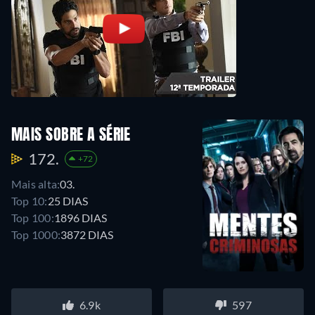
MAIS SOBRE A SÉRIE
172.
+72
Mais alta:
03.
Top 10:
25 DIAS
Top 100:
1896 DIAS
Top 1000:
3872 DIAS
6.9k
597