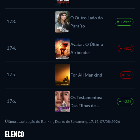
O Outro Lado do
173.
+2555
Paraíso
Avatar: O Último
174.
-102
Airbender
175.
For All Mankind
-90
Os Testamentos:
176.
+226
Das Filhas de
Gilead
Última atualização do Ranking Diário de Streaming: 17:19, 07/08/2026
ELENCO