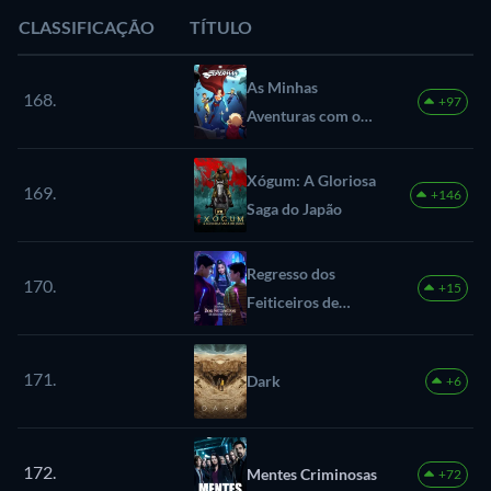
CLASSIFICAÇÃO
TÍTULO
As Minhas
168.
+97
Aventuras com o
Superman
Xógum: A Gloriosa
169.
+146
Saga do Japão
Regresso dos
170.
+15
Feiticeiros de
Waverly Place
171.
Dark
+6
172.
Mentes Criminosas
+72