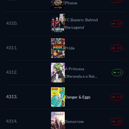
Phasse
FC Bayern: Behind
4310.
-18
the Legend
4311.
Pride
-33
A Princesa
4312.
+1
Oferenda e o Rei
das Feras
4313.
Danger & Eggs
-11
4314.
Tomorrow
-18