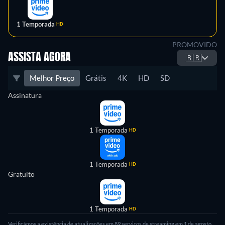
1 Temporada
HD
PROMOVIDO
ASSISTA AGORA
🇧🇷
Melhor Preço
Grátis
4K
HD
SD
Assinatura
1 Temporada
HD
1 Temporada
HD
Gratuito
1 Temporada
HD
Verificámos a existência de atualizações em 89 serviços de streaming em 1 de agosto