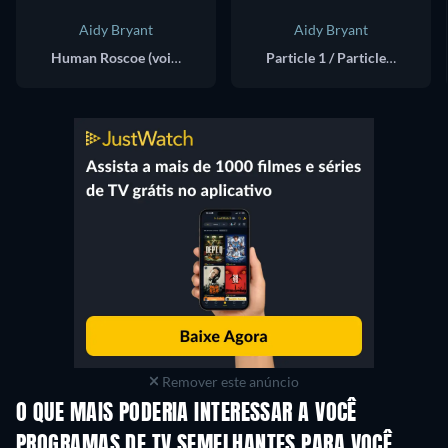
Aidy Bryant
Aidy Bryant
Human Roscoe (voice)
Particle 1 / Particle 3 (voice)
Remover este anúncio
O QUE MAIS PODERIA INTERESSAR A VOCÊ
Série
Série
S
PROGRAMAS DE TV SEMELHANTES PARA VOCÊ