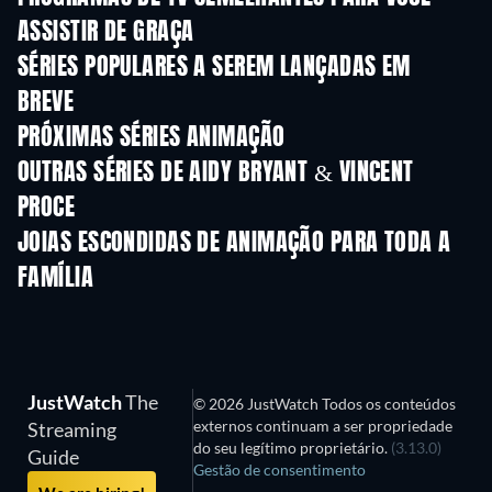
ASSISTIR DE GRAÇA
Série
Série
S
SÉRIES POPULARES A SEREM LANÇADAS EM
BREVE
Série
Série
S
PRÓXIMAS SÉRIES ANIMAÇÃO
Temporada 2
Temporada 2
Tempora
OUTRAS SÉRIES DE AIDY BRYANT & VINCENT
PROCE
Série
Série
S
JOIAS ESCONDIDAS DE ANIMAÇÃO PARA TODA A
FAMÍLIA
JustWatch
The
© 2026 JustWatch Todos os conteúdos
externos continuam a ser propriedade
Streaming
do seu legítimo proprietário.
(3.13.0)
Guide
Gestão de consentimento