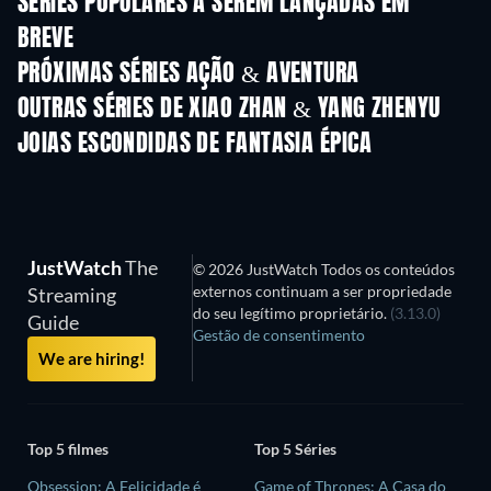
SÉRIES POPULARES A SEREM LANÇADAS EM
BREVE
Série
Série
S
PRÓXIMAS SÉRIES AÇÃO & AVENTURA
Temporada 2
Temporada 2
Tempora
OUTRAS SÉRIES DE XIAO ZHAN & YANG ZHENYU
Série
Série
S
JOIAS ESCONDIDAS DE FANTASIA ÉPICA
JustWatch
The
© 2026 JustWatch Todos os conteúdos
externos continuam a ser propriedade
Streaming
do seu legítimo proprietário.
(3.13.0)
Guide
Gestão de consentimento
We are hiring!
Top 5 filmes
Top 5 Séries
Obsession: A Felicidade é
Game of Thrones: A Casa do