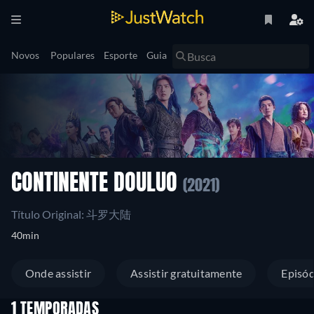
Novos
Populares
Esporte
Guia
CONTINENTE DOULUO
(2021)
Título Original: 斗罗大陆
40min
Onde assistir
Assistir gratuitamente
Episód
1 TEMPORADAS