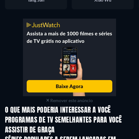
Remover este anúncio
O QUE MAIS PODERIA INTERESSAR A VOCÊ
Série
Série
S
PROGRAMAS DE TV SEMELHANTES PARA VOCÊ
ASSISTIR DE GRAÇA
Série
Série
S