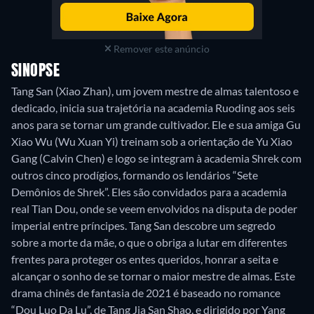
Remover este anúncio
SINOPSE
Tang San (Xiao Zhan), um jovem mestre de almas talentoso e
dedicado, inicia sua trajetória na academia Ruoding aos seis
anos para se tornar um grande cultivador. Ele e sua amiga Gu
Xiao Wu (Wu Xuan Yi) treinam sob a orientação de Yu Xiao
Gang (Calvin Chen) e logo se integram à academia Shrek com
outros cinco prodígios, formando os lendários “Sete
Demônios de Shrek”. Eles são convidados para a academia
real Tian Dou, onde se veem envolvidos na disputa de poder
imperial entre príncipes. Tang San descobre um segredo
sobre a morte da mãe, o que o obriga a lutar em diferentes
frentes para proteger os entes queridos, honrar a seita e
alcançar o sonho de se tornar o maior mestre de almas. Este
drama chinês de fantasia de 2021 é baseado no romance
“Dou Luo Da Lu”, de Tang Jia San Shao, e dirigido por Yang