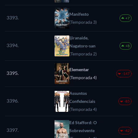
Manifesto
3393.
+7
(Temporada 3)
Ijiranaide,
3394.
Nagatoro-san
+8
(Temporada 2)
Elementar
3395.
-147
(Temporada 4)
Assuntos
3396.
Confidenciais
-85
(Temporada 4)
Ed Stafford: O
3397.
Sobrevivente
-42