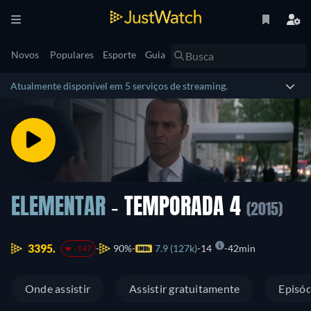
Novos
Populares
Esporte
Guia
Atualmente disponível em 5 serviços de streaming.
ELEMENTAR
- TEMPORADA 4
(2015)
3395.
90%
7.9 (127k)
14
42min
-147
Onde assistir
Assistir gratuitamente
Episód