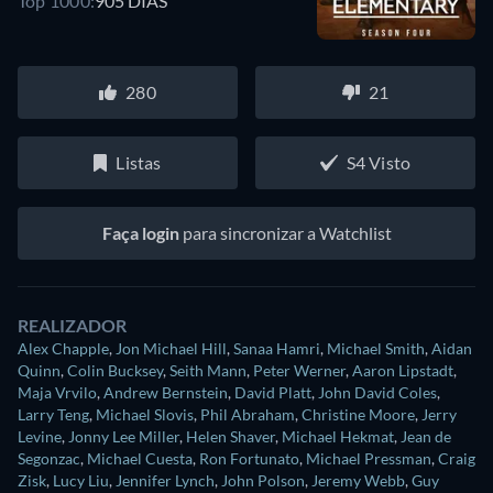
Top 1000:
905 DIAS
280
21
Listas
S4 Visto
Faça login
para sincronizar a Watchlist
REALIZADOR
Alex Chapple
,
Jon Michael Hill
,
Sanaa Hamri
,
Michael Smith
,
Aidan
Quinn
,
Colin Bucksey
,
Seith Mann
,
Peter Werner
,
Aaron Lipstadt
,
Maja Vrvilo
,
Andrew Bernstein
,
David Platt
,
John David Coles
,
Larry Teng
,
Michael Slovis
,
Phil Abraham
,
Christine Moore
,
Jerry
Levine
,
Jonny Lee Miller
,
Helen Shaver
,
Michael Hekmat
,
Jean de
Segonzac
,
Michael Cuesta
,
Ron Fortunato
,
Michael Pressman
,
Craig
Zisk
,
Lucy Liu
,
Jennifer Lynch
,
John Polson
,
Jeremy Webb
,
Guy