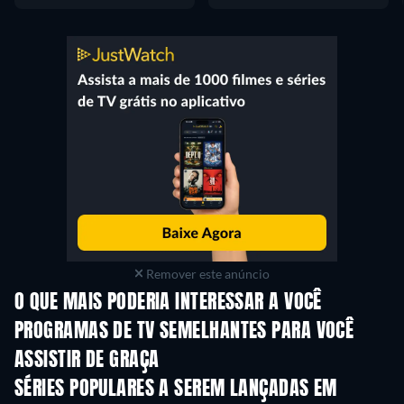
Remover este anúncio
O QUE MAIS PODERIA INTERESSAR A VOCÊ
Série
Série
S
PROGRAMAS DE TV SEMELHANTES PARA VOCÊ
ASSISTIR DE GRAÇA
Série
Série
S
SÉRIES POPULARES A SEREM LANÇADAS EM