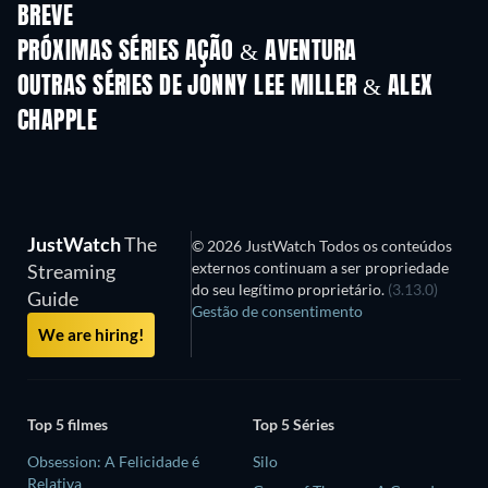
BREVE
Série
Série
S
PRÓXIMAS SÉRIES AÇÃO & AVENTURA
Temporada 2
Temporada 2
Tempora
OUTRAS SÉRIES DE JONNY LEE MILLER & ALEX
CHAPPLE
Série
Série
S
JustWatch
The
© 2026 JustWatch Todos os conteúdos
externos continuam a ser propriedade
Streaming
do seu legítimo proprietário.
(3.13.0)
Guide
Gestão de consentimento
We are hiring!
Top 5 filmes
Top 5 Séries
Obsession: A Felicidade é
Silo
Relativa