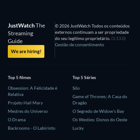
JustWatch
The
© 2026 JustWatch Todos os conteúdos
externos continuam a ser propriedade
Streaming
do seu legítimo proprietário.
(3.13.0)
Guide
Gestão de consentimento
We are hiring!
Top 5 filmes
Top 5 Séries
Obsession: A Felicidade é
Silo
Relativa
Game of Thrones: A Casa do
Projeto Hail Mary
Dragão
Mestres do Universo
O Segredo de Widow's Bay
O Drama
Os Westies: Donos do Oeste
Backrooms - O Labirinto
Lucky