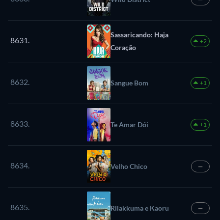
Sassaricando: Haja
8631.
+2
Coração
8632.
Sangue Bom
+1
8633.
Te Amar Dói
+1
8634.
Velho Chico
—
8635.
Rilakkuma e Kaoru
—