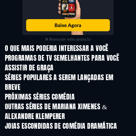
Remover este anúncio
O QUE MAIS PODERIA INTERESSAR A VOCÊ
Série
Série
S
PROGRAMAS DE TV SEMELHANTES PARA VOCÊ
ASSISTIR DE GRAÇA
Série
Série
S
SÉRIES POPULARES A SEREM LANÇADAS EM
BREVE
Série
Série
S
PRÓXIMAS SÉRIES COMÉDIA
Temporada 6
Temporada 2
Tempora
OUTRAS SÉRIES DE MARIANA XIMENES &
ALEXANDRE KLEMPERER
Série
Série
S
JOIAS ESCONDIDAS DE COMÉDIA DRAMÁTICA
S