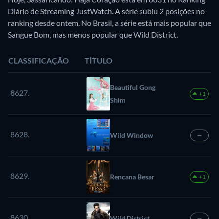
Diário de Streaming JustWatch. A série subiu 2 posições no
ranking desde ontem. No Brasil, a série está mais popular que
Sangue Bom, mas menos popular que Wild District.
CLASSIFICAÇÃO
TÍTULO
Beautiful Gong
8627.
+1
Shim
8628.
Wild Window
—
8629.
Rencana Besar
+1
8630.
Wild District
—