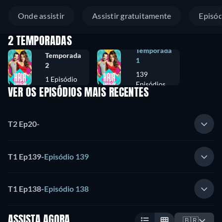
Onde assistir
Assistir gratuitamente
Episód
2 TEMPORADAS
Temporada
Temporada
1
2
139
1 Episódio
Episódios
VER OS EPISÓDIOS MAIS RECENTES
T2 Ep20
-
T1 Ep139
-
Episódio 139
T1 Ep138
-
Episódio 138
ASSISTA AGORA
🇧🇷