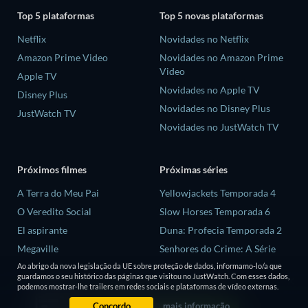
Top 5 plataformas
Top 5 novas plataformas
Netflix
Novidades no Netflix
Amazon Prime Video
Novidades no Amazon Prime
Video
Apple TV
Novidades no Apple TV
Disney Plus
Novidades no Disney Plus
JustWatch TV
Novidades no JustWatch TV
Próximos filmes
Próximas séries
A Terra do Meu Pai
Yellowjackets Temporada 4
O Veredito Social
Slow Horses Temporada 6
El aspirante
Duna: Profecia Temporada 2
Megaville
Senhores do Crime: A Série
Temporada 2
Hendrix
Ao abrigo da nova legislação da UE sobre proteção de dados, informamo-lo/a que
guardamos o seu histórico das páginas que visitou no JustWatch. Com esses dados,
Love is Blind: Reino Unido
podemos mostrar-lhe trailers em redes sociais e plataformas de vídeo externas.
Temporada 3
Concordo
mais informação