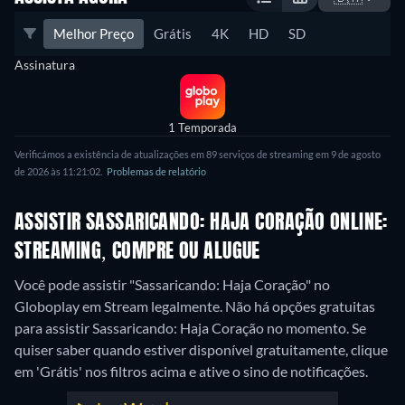
Melhor Preço
Grátis
4K
HD
SD
Assinatura
1 Temporada
Verificámos a existência de atualizações em 89 serviços de streaming em 9 de agosto
de 2026 às 11:21:02.
Problemas de relatório
ASSISTIR SASSARICANDO: HAJA CORAÇÃO ONLINE:
STREAMING, COMPRE OU ALUGUE
Você pode assistir "Sassaricando: Haja Coração" no
Globoplay em Stream legalmente.
Não há opções gratuitas
para assistir Sassaricando: Haja Coração no momento. Se
quiser saber quando estiver disponível gratuitamente, clique
em 'Grátis' nos filtros acima e ative o sino de notificações.