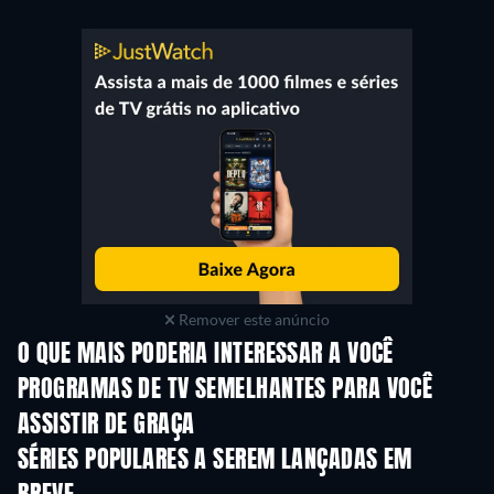
Remover este anúncio
O QUE MAIS PODERIA INTERESSAR A VOCÊ
Série
Série
S
PROGRAMAS DE TV SEMELHANTES PARA VOCÊ
ASSISTIR DE GRAÇA
Série
S
SÉRIES POPULARES A SEREM LANÇADAS EM