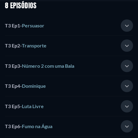
8 EPISÓDIOS
T3 Ep1
-
Persuasor
T3 Ep2
-
Transporte
T3 Ep3
-
Número 2 com uma Bala
T3 Ep4
-
Dominique
T3 Ep5
-
Luta Livre
T3 Ep6
-
Fumo na Água