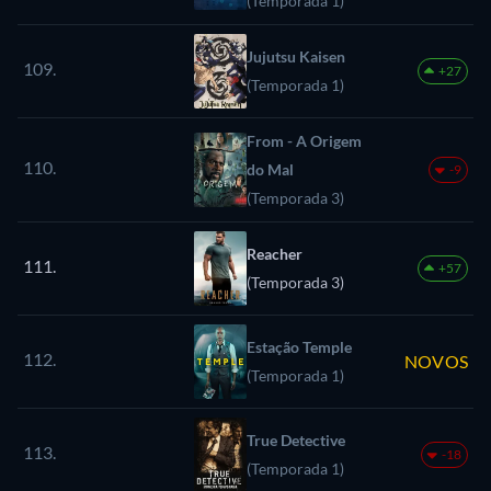
(Temporada 1)
Jujutsu Kaisen
109.
+27
(Temporada 1)
From - A Origem
110.
do Mal
-9
(Temporada 3)
Reacher
111.
+57
(Temporada 3)
Estação Temple
112.
NOVOS
(Temporada 1)
True Detective
113.
-18
(Temporada 1)