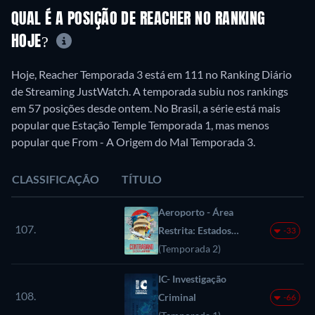
QUAL É A POSIÇÃO DE REACHER NO RANKING
HOJE?
Hoje, Reacher Temporada 3 está em 111 no Ranking Diário
de Streaming JustWatch. A temporada subiu nos rankings
em 57 posições desde ontem. No Brasil, a série está mais
popular que Estação Temple Temporada 1, mas menos
popular que From - A Origem do Mal Temporada 3.
CLASSIFICAÇÃO
TÍTULO
Aeroporto - Área
107.
Restrita: Estados
-33
Unidos
(Temporada 2)
IC- Investigação
108.
Criminal
-66