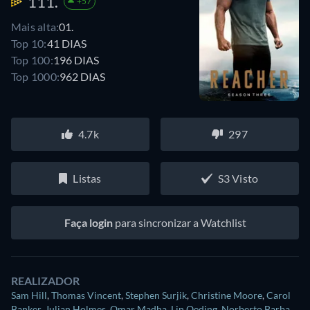
111.
+57
Mais alta:
01.
Top 10:
41 DIAS
Top 100:
196 DIAS
Top 1000:
962 DIAS
4.7k
297
Listas
S3 Visto
Faça login
para sincronizar a Watchlist
REALIZADOR
Sam Hill
,
Thomas Vincent
,
Stephen Surjik
,
Christine Moore
,
Carol
Banker
,
Julian Holmes
,
Omar Madha
,
Lin Oeding
,
Norberto Barba
,