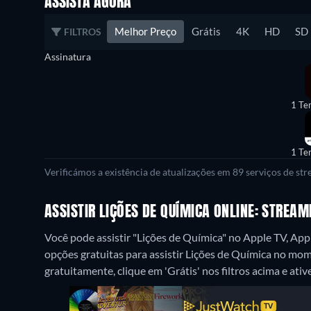
ASSISTA AGORA
Melhor Preço
Grátis
4K
HD
SD
FILTROS
Assinatura
1 Te
1 Te
Verificámos a existência de atualizações em 89 serviços de st
ASSISTIR LIÇÕES DE QUÍMICA ONLINE: STREA
Você pode assistir "Lições de Química" no Apple TV, A
opções gratuitas para assistir Lições de Química no mom
gratuitamente, clique em 'Grátis' nos filtros acima e ative