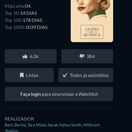
Mais alta:
04.
Top 10:
14 DIAS
Top 100:
178 DIAS
Top 1000:
1039 DIAS
6.3k
384
Listas
Todos já assistidos
Faça login
para sincronizar a Watchlist
REALIZADOR
Bert
,
Bertie
,
Tara Miele
,
Sarah Adina Smith
,
Millicent
Shelton