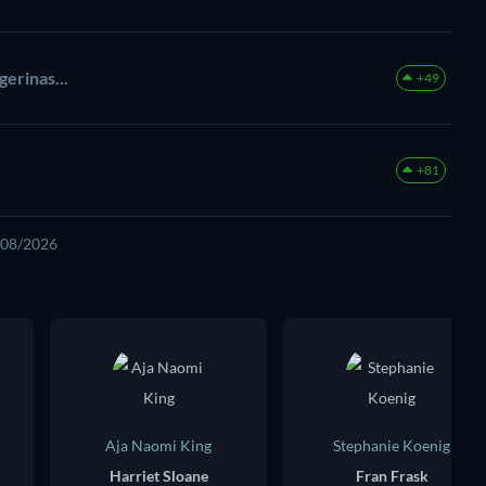
erinas...
+49
+81
8/08/2026
Aja Naomi King
Stephanie Koenig
Harriet Sloane
Fran Frask