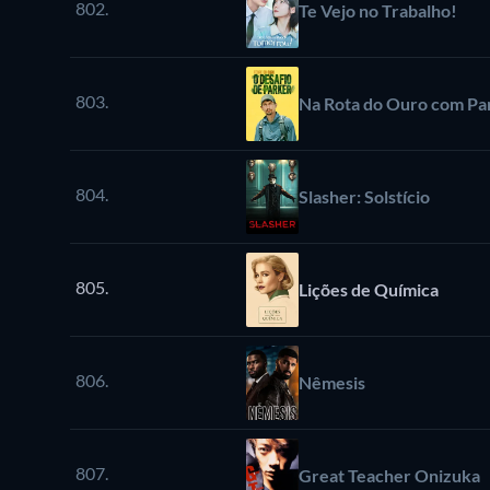
802.
Te Vejo no Trabalho!
803.
Na Rota do Ouro com Pa
804.
Slasher: Solstício
805.
Lições de Química
806.
Nêmesis
807.
Great Teacher Onizuka