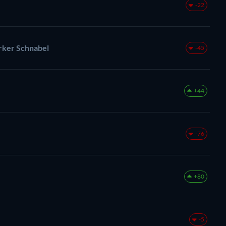
-22
rker Schnabel
-45
+44
-76
+80
-5