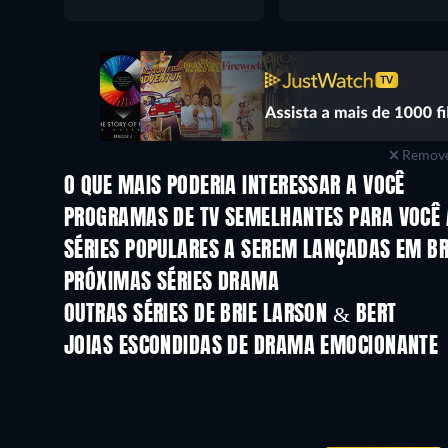
Remove
O QUE MAIS PODERIA INTERESSAR A VOCÊ
Série
Série
PROGRAMAS DE TV SEMELHANTES PARA VOCÊ 
Série
Série
SÉRIES POPULARES A SEREM LANÇADAS EM B
Série
Série
PRÓXIMAS SÉRIES DRAMA
Temporada 4
Temporada 6
OUTRAS SÉRIES DE BRIE LARSON & BERT
Série
Série
JOIAS ESCONDIDAS DE DRAMA EMOCIONANTE