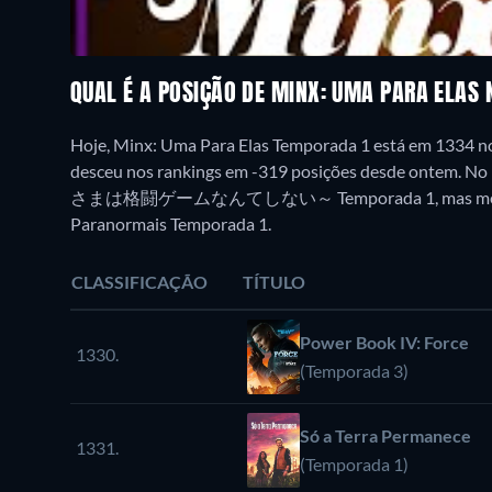
QUAL É A POSIÇÃO DE MINX: UMA PARA ELAS
Hoje, Minx: Uma Para Elas Temporada 1 está em 1334 n
desceu nos rankings em -319 posições desde ontem.
さまは格闘ゲームなんてしない～ Temporada 1, mas menos pop
Paranormais Temporada 1.
CLASSIFICAÇÃO
TÍTULO
Power Book IV: Force
1330.
(Temporada 3)
Só a Terra Permanece
1331.
(Temporada 1)