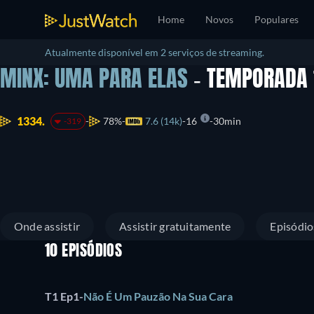
Home
Novos
Populares
Atualmente disponível em 2 serviços de streaming.
MINX: UMA PARA ELAS
- TEMPORADA
1334.
78%
7.6 (14k)
16
30min
-319
Onde assistir
Assistir gratuitamente
Episódio
10 EPISÓDIOS
T1 Ep1
-
Não É Um Pauzão Na Sua Cara