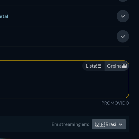
etal
Lista
Grelha
PROMOVIDO
🇧🇷
Brasil
Em streaming em: