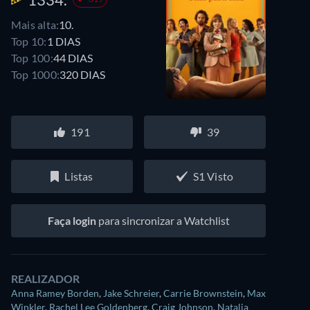
Mais alta:
10.
Top 10:
1 DIAS
Top 100:
44 DIAS
Top 1000:
320 DIAS
191
39
Listas
S1 Visto
Faça login
para sincronizar a Watchlist
REALIZADOR
Anna Ramey Borden
,
Jake Schreier
,
Carrie Brownstein
,
Max
Winkler
,
Rachel Lee Goldenberg
,
Craig Johnson
,
Natalia