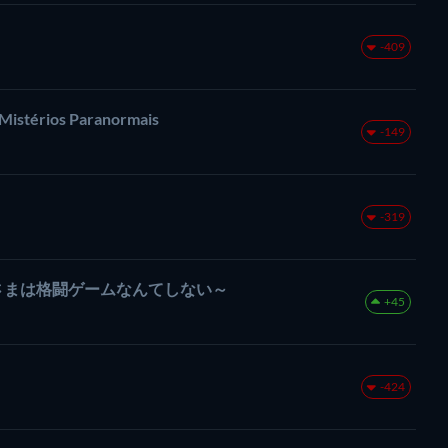
-409
Mistérios Paranormais
-149
-319
さまは格闘ゲームなんてしない～
+45
-424