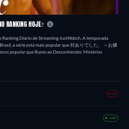
 NO RANKING HOJE?
o Ranking Diário de Streaming JustWatch. A temporada
 No Brasil, a série está mais popular que 対ありでした。 ～お嬢
ular que Rumo ao Desconhecido: Mistérios
-59
+347