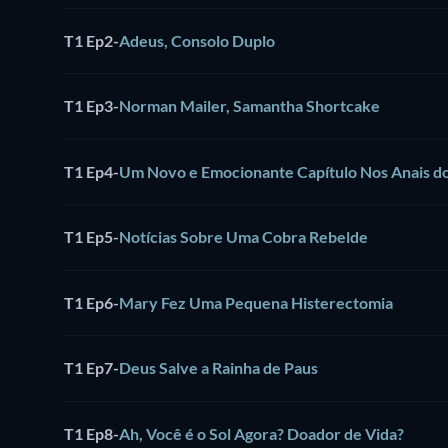
T1 Ep2
-
Adeus, Consolo Duplo
T1 Ep3
-
Norman Mailer, Samantha Shortcake
T1 Ep4
-
Um Novo e Emocionante Capítulo Nos Anais d
T1 Ep5
-
Notícias Sobre Uma Cobra Rebelde
T1 Ep6
-
Mary Fez Uma Pequena Histerectomia
T1 Ep7
-
Deus Salve a Rainha de Paus
T1 Ep8
-
Ah, Você é o Sol Agora? Doador de Vida?