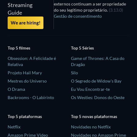
externos continuam a ser propriedade
Streaming
do seu legítimo proprietário.
(3.13.0)
Guide
Gestão de consentimento
We are hiring!
Top 5 filmes
Top 5 Séries
Obsession: A Felicidade é
Game of Thrones: A Casa do
Relativa
Dragão
Projeto Hail Mary
Silo
Mestres do Universo
O Segredo de Widow's Bay
O Drama
Eu Vou Encontrar-te
Backrooms - O Labirinto
Os Westies: Donos do Oeste
Top 5 plataformas
Top 5 novas plataformas
Netflix
Novidades no Netflix
Amazon Prime Video
Novidades no Amazon Prime