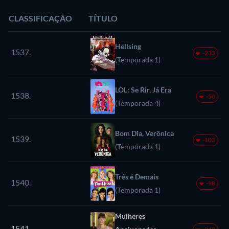
CLASSIFICAÇÃO
TÍTULO
Hellsing
1537.
-233
(Temporada 1)
LOL: Se Rir, Já Era
1538.
-50
(Temporada 4)
Bom Dia, Verônica
1539.
-103
(Temporada 1)
Três é Demais
1540.
-98
(Temporada 1)
Mulheres
1541.