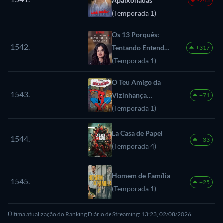
Apaixonadas
-243
(Temporada 1)
Os 13 Porquês:
1542.
Tentando Entender
+317
os Porquês
(Temporada 1)
O Teu Amigo da
1543.
Vizinhança
+71
Homem-Aranha
(Temporada 1)
La Casa de Papel
1544.
+33
(Temporada 4)
Homem de Família
1545.
+25
(Temporada 1)
Última atualização do Ranking Diário de Streaming: 13:23, 02/08/2026