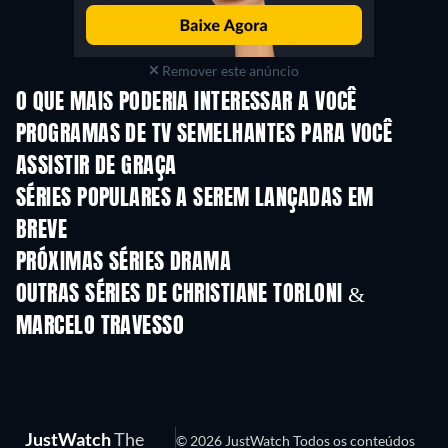
Remover este anúncio
O QUE MAIS PODERIA INTERESSAR A VOCÊ
Série
Série
S
PROGRAMAS DE TV SEMELHANTES PARA VOCÊ
ASSISTIR DE GRAÇA
Série
Série
SÉRIES POPULARES A SEREM LANÇADAS EM
BREVE
Série
Série
S
PRÓXIMAS SÉRIES DRAMA
Temporada 4
Temporada 6
Tempora
OUTRAS SÉRIES DE CHRISTIANE TORLONI &
MARCELO TRAVESSO
Série
Série
S
JustWatch
The
© 2026 JustWatch Todos os conteúdos