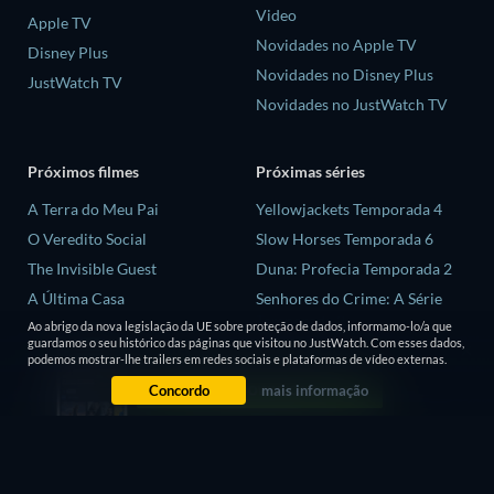
Video
Apple TV
Novidades no Apple TV
Disney Plus
Novidades no Disney Plus
JustWatch TV
Novidades no JustWatch TV
Próximos filmes
Próximas séries
A Terra do Meu Pai
Yellowjackets Temporada 4
O Veredito Social
Slow Horses Temporada 6
The Invisible Guest
Duna: Profecia Temporada 2
A Última Casa
Senhores do Crime: A Série
Temporada 2
Ao abrigo da nova legislação da UE sobre proteção de dados, informamo-lo/a que
Animais
guardamos o seu histórico das páginas que visitou no JustWatch. Com esses dados,
Love is Blind: Reino Unido
podemos mostrar-lhe trailers em redes sociais e plataformas de vídeo externas.
Temporada 3
Concordo
mais informação