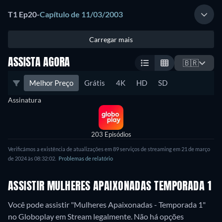
T1 Ep20
-
Capítulo de 11/03/2003
Carregar mais
ASSISTA AGORA
🇧🇷
Melhor Preço
Grátis
4K
HD
SD
Assinatura
203 Episódios
Verificámos a existência de atualizações em 89 serviços de streaming em 21 de março
de 2024 às 08:32:02.
Problemas de relatório
ASSISTIR MULHERES APAIXONADAS TEMPORADA 1
Você pode assistir "Mulheres Apaixonadas - Temporada 1"
no Globoplay em Stream legalmente.
Não há opções