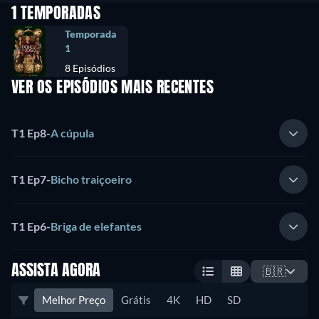
1 TEMPORADAS
Temporada
1
8 Episódios
VER OS EPISÓDIOS MAIS RECENTES
T1 Ep8
-
A cúpula
T1 Ep7
-
Bicho traiçoeiro
T1 Ep6
-
Briga de elefantes
ASSISTA AGORA
🇧🇷
Melhor Preço
Grátis
4K
HD
SD