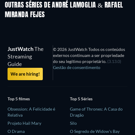
OUTRAS SÉRIES DE ANDRÉ LAMOGLIA & RAFAEL
MIRANDA FEJES
Série
Série
S
JustWatch
The
© 2026 JustWatch Todos os conteúdos
externos continuam a ser propriedade
Streaming
do seu legítimo proprietário.
(3.13.0)
Guide
Gestão de consentimento
We are hiring!
Top 5 filmes
Top 5 Séries
Obsession: A Felicidade é
Game of Thrones: A Casa do
Relativa
Dragão
Projeto Hail Mary
Silo
O Drama
O Segredo de Widow's Bay