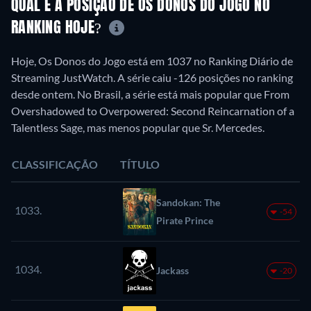
QUAL É A POSIÇÃO DE OS DONOS DO JOGO NO
RANKING HOJE?
Hoje, Os Donos do Jogo está em 1037 no Ranking Diário de
Streaming JustWatch. A série caiu -126 posições no ranking
desde ontem. No Brasil, a série está mais popular que From
Overshadowed to Overpowered: Second Reincarnation of a
Talentless Sage, mas menos popular que Sr. Mercedes.
CLASSIFICAÇÃO
TÍTULO
Sandokan: The
1033.
-54
Pirate Prince
1034.
Jackass
-20