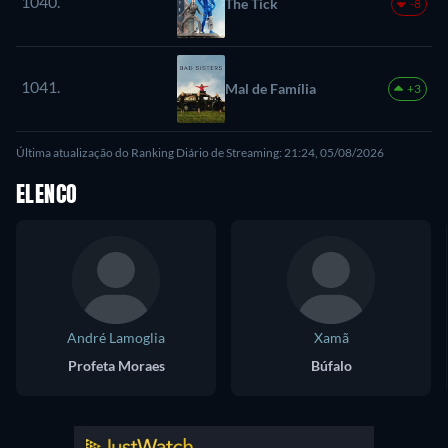
1040.
The Tick
-8
1041.
Mal de Família
+3
Última atualização do Ranking Diário de Streaming: 21:24, 05/08/2026
ELENCO
André Lamoglia
Xamã
Profeta Moraes
Búfalo