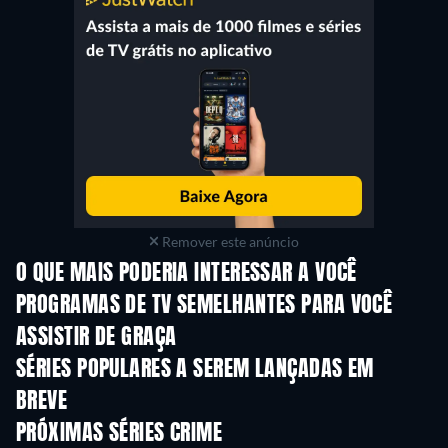
Remover este anúncio
O QUE MAIS PODERIA INTERESSAR A VOCÊ
Série
Série
S
PROGRAMAS DE TV SEMELHANTES PARA VOCÊ
ASSISTIR DE GRAÇA
Série
Série
S
SÉRIES POPULARES A SEREM LANÇADAS EM
BREVE
Série
Série
S
PRÓXIMAS SÉRIES CRIME
Temporada 6
Temporada 2
Tempora