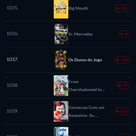
1035.
Big Mouth
-126
1036.
Sr. Mercedes
-8
1037.
Os Donos do Jogo
-126
From
1038.
-77
Overshadowed to
Overpowered:
Second
Conversas Com um
1039.
-212
Reincarnation of a
Assassino: As
Talentless Sage
Gravações de John
Wayne Gacy