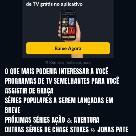
Remover este anúncio
O QUE MAIS PODERIA INTERESSAR A VOCÊ
Série
Série
S
PROGRAMAS DE TV SEMELHANTES PARA VOCÊ
ASSISTIR DE GRAÇA
Série
Série
S
SÉRIES POPULARES A SEREM LANÇADAS EM
BREVE
Série
Série
S
PRÓXIMAS SÉRIES AÇÃO & AVENTURA
Temporada 2
Temporada 2
Tempora
OUTRAS SÉRIES DE CHASE STOKES & JONAS PATE
Série
Série
S