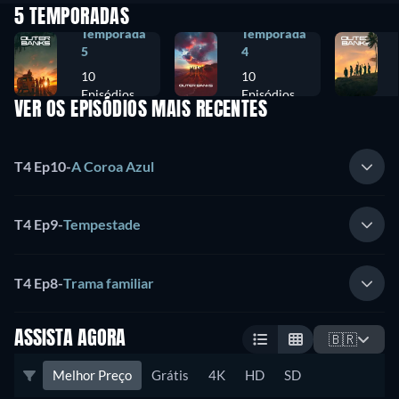
5 TEMPORADAS
Temporada
Temporada
5
4
10
10
Episódios
Episódios
VER OS EPISÓDIOS MAIS RECENTES
T4 Ep10
-
A Coroa Azul
T4 Ep9
-
Tempestade
T4 Ep8
-
Trama familiar
ASSISTA AGORA
🇧🇷
Melhor Preço
Grátis
4K
HD
SD