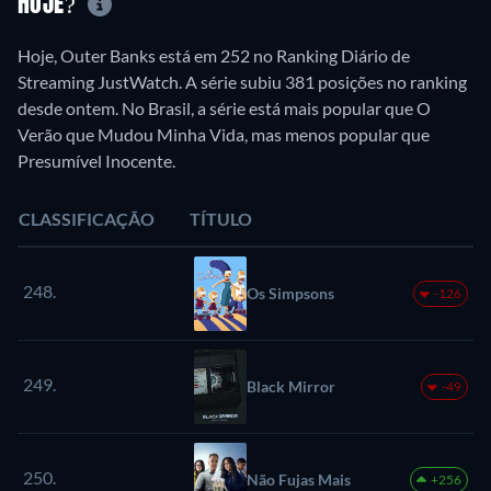
HOJE?
Hoje, Outer Banks está em 252 no Ranking Diário de
Streaming JustWatch. A série subiu 381 posições no ranking
desde ontem. No Brasil, a série está mais popular que O
Verão que Mudou Minha Vida, mas menos popular que
Presumível Inocente.
CLASSIFICAÇÃO
TÍTULO
248.
Os Simpsons
-126
249.
Black Mirror
-49
250.
Não Fujas Mais
+256