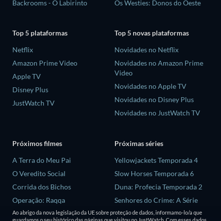
Backrooms - O Labirinto
Os Westies: Donos do Oeste
Top 5 plataformas
Top 5 novas plataformas
Netflix
Novidades no Netflix
Amazon Prime Video
Novidades no Amazon Prime
Video
Apple TV
Novidades no Apple TV
Disney Plus
Novidades no Disney Plus
JustWatch TV
Novidades no JustWatch TV
Próximos filmes
Próximas séries
A Terra do Meu Pai
Yellowjackets Temporada 4
O Veredito Social
Slow Horses Temporada 6
Corrida dos Bichos
Duna: Profecia Temporada 2
Operação: Raqqa
Senhores do Crime: A Série
Temporada 2
Diva Futura
Ao abrigo da nova legislação da UE sobre proteção de dados, informamo-lo/a que
guardamos o seu histórico das páginas que visitou no JustWatch. Com esses dados,