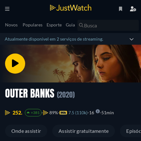
Novos
Populares
Esporte
Guia
Atualmente disponível em 2 serviços de streaming.
OUTER BANKS
(2020)
252.
89%
7.5 (110k)
16
51min
+381
Onde assistir
Assistir gratuitamente
Episód