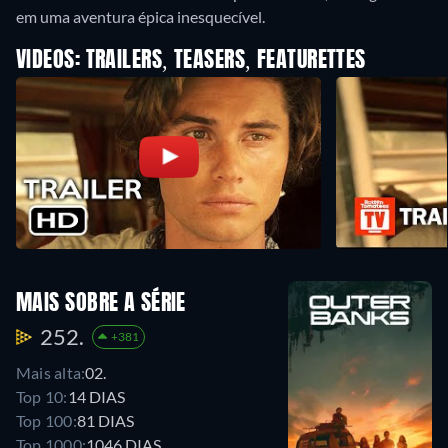
em uma aventura épica inesquecível.
VIDEOS: TRAILERS, TEASERS, FEATURETTES
MAIS SOBRE A SÉRIE
252.
+381
Mais alta:
02.
Top 10:
14 DIAS
Top 100:
81 DIAS
Top 1000:
1046 DIAS