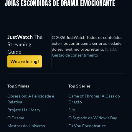
JOIAS ESCONDIDAS DE DRAMA EMOCIONANTE
Série
JustWatch
The
© 2026 JustWatch Todos os conteúdos
externos continuam a ser propriedade
Streaming
do seu legítimo proprietário.
(3.13.0)
Guide
Gestão de consentimento
We are hiring!
Top 5 filmes
Top 5 Séries
Obsession: A Felicidade é
Game of Thrones: A Casa do
Relativa
Dragão
Projeto Hail Mary
Silo
O Drama
O Segredo de Widow's Bay
Mestres do Universo
Eu Vou Encontrar-te