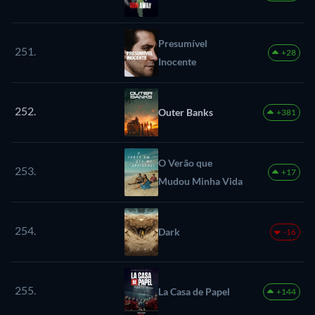
Presumível
251.
+28
Inocente
252.
Outer Banks
+381
O Verão que
253.
+17
Mudou Minha Vida
254.
Dark
-16
255.
La Casa de Papel
+144