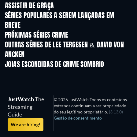
ASSISTIR DE GRAÇA
Série
Série
S
SÉRIES POPULARES A SEREM LANÇADAS EM
BREVE
Série
Série
S
PRÓXIMAS SÉRIES CRIME
Temporada 6
Temporada 2
Tempora
OUTRAS SÉRIES DE LEE TERGESEN & DAVID VON
ANCKEN
Série
Série
S
JOIAS ESCONDIDAS DE CRIME SOMBRIO
S
JustWatch
The
© 2026 JustWatch Todos os conteúdos
externos continuam a ser propriedade
Streaming
do seu legítimo proprietário.
(3.13.0)
Guide
Gestão de consentimento
We are hiring!