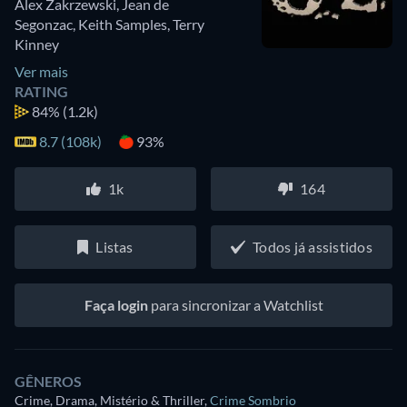
Alex Zakrzewski
,
Jean de
Segonzac
,
Keith Samples
,
Terry
Kinney
Ver mais
RATING
84%
(1.2k)
8.7 (108k)
93%
1k
164
Listas
Todos já assistidos
Faça login
para sincronizar a Watchlist
GÊNEROS
Crime, Drama, Mistério & Thriller
,
Crime Sombrio