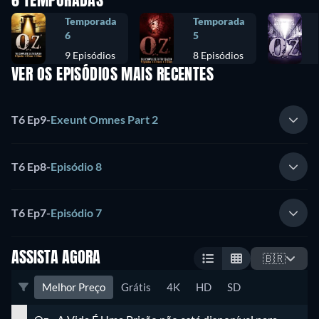
6 TEMPORADAS
Temporada
Temporada
6
5
9 Episódios
8 Episódios
VER OS EPISÓDIOS MAIS RECENTES
T6 Ep9
-
Exeunt Omnes Part 2
T6 Ep8
-
Episódio 8
T6 Ep7
-
Episódio 7
ASSISTA AGORA
🇧🇷
Melhor Preço
Grátis
4K
HD
SD