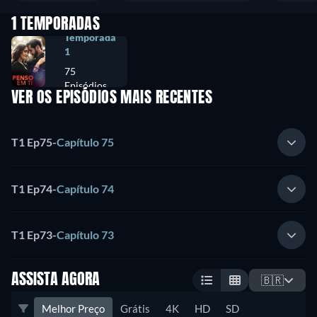
1 TEMPORADAS
Temporada
1
75
Episódios
VER OS EPISÓDIOS MAIS RECENTES
T1 Ep75
-
Capítulo 75
T1 Ep74
-
Capítulo 74
T1 Ep73
-
Capítulo 73
ASSISTA AGORA
🇧🇷
Melhor Preço
Grátis
4K
HD
SD