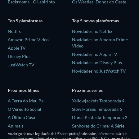
Backrooms - O Labirinto
Os Westies: Donos do Oeste
Top 5 plataformas
Top 5 novas plataformas
Netflix
Novidades no Netflix
Amazon Prime Video
Novidades no Amazon Prime
Video
Apple TV
Novidades no Apple TV
Disney Plus
Novidades no Disney Plus
JustWatch TV
Novidades no JustWatch TV
Próximos filmes
Próximas séries
A Terra do Meu Pai
Yellowjackets Temporada 4
O Veredito Social
Slow Horses Temporada 6
A Última Casa
Duna: Profecia Temporada 2
Animais
Senhores do Crime: A Série
Temporada 2
Voltei na Foto
Ao abrigo da nova legislação da UE sobre proteção de dados, informamo-lo/a que
guardamos o seu histórico das páginas que visitou no JustWatch. Com esses dados,