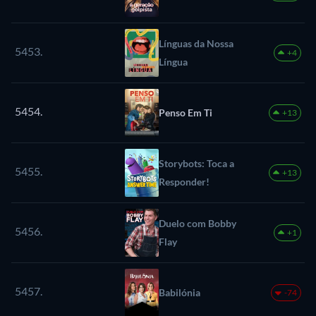
Línguas da Nossa
5453.
+4
Língua
5454.
Penso Em Ti
+13
Storybots: Toca a
5455.
+13
Responder!
Duelo com Bobby
5456.
+1
Flay
5457.
Babilónia
-74