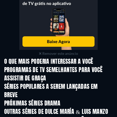
Remover este anúncio
O QUE MAIS PODERIA INTERESSAR A VOCÊ
Série
Série
S
PROGRAMAS DE TV SEMELHANTES PARA VOCÊ
ASSISTIR DE GRAÇA
Série
Série
S
SÉRIES POPULARES A SEREM LANÇADAS EM
BREVE
Série
Série
S
PRÓXIMAS SÉRIES DRAMA
Temporada 4
Temporada 6
Tempora
OUTRAS SÉRIES DE DULCE MARÍA & LUIS MANZO
Série
Série
S