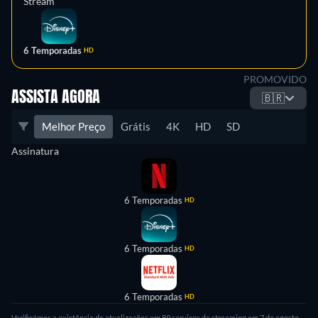
Stream
6 Temporadas
HD
PROMOVIDO
ASSISTA AGORA
🇧🇷
Melhor Preço
Grátis
4K
HD
SD
Assinatura
6 Temporadas
HD
6 Temporadas
HD
6 Temporadas
HD
Verificámos a existência de atualizações em 89 serviços de streaming em 7 de agosto