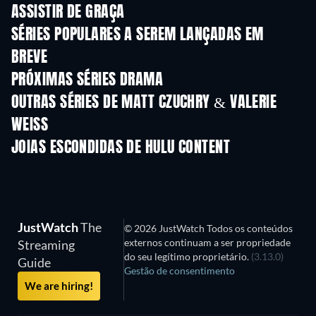
ASSISTIR DE GRAÇA
Série
Série
S
SÉRIES POPULARES A SEREM LANÇADAS EM
BREVE
Série
Série
S
PRÓXIMAS SÉRIES DRAMA
Temporada 4
Temporada 6
Tempora
OUTRAS SÉRIES DE MATT CZUCHRY & VALERIE
WEISS
Série
Série
S
JOIAS ESCONDIDAS DE HULU CONTENT
S
JustWatch
The
© 2026 JustWatch Todos os conteúdos
externos continuam a ser propriedade
Streaming
do seu legítimo proprietário.
(3.13.0)
Guide
Gestão de consentimento
We are hiring!