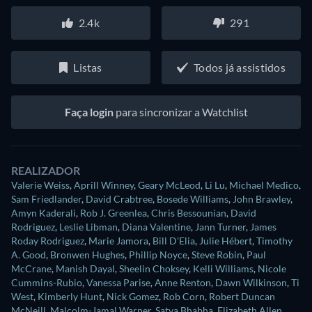
2.4k
291
Listas
Todos já assistidos
Faça login
para sincronizar a Watchlist
REALIZADOR
Valerie Weiss
,
Aprill Winney
,
Geary McLeod
,
Li Lu
,
Michael Medico
,
Sam Friedlander
,
David Crabtree
,
Bosede Williams
,
John Brawley
,
Amyn Kaderali
,
Rob J. Greenlea
,
Chris Bessounian
,
David
Rodriguez
,
Leslie Libman
,
Diana Valentine
,
Jann Turner
,
James
Roday Rodriguez
,
Marie Jamora
,
Bill D'Elia
,
Julie Hébert
,
Timothy
A. Good
,
Bronwen Hughes
,
Phillip Noyce
,
Steve Robin
,
Paul
McCrane
,
Manish Dayal
,
Sheelin Choksey
,
Kelli Williams
,
Nicole
Cummins-Rubio
,
Vanessa Parise
,
Anne Renton
,
Dawn Wilkinson
,
Ti
West
,
Kimberly Hunt
,
Nick Gomez
,
Rob Corn
,
Robert Duncan
McNeill
,
Malcolm-Jamal Warner
,
Satya Bhabha
,
Elizabeth Allen