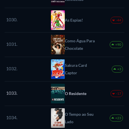
1030.
As Espias!
-44
Como Água Para
1031.
+90
Chocolate
Sakura Card
1032.
+3
Captor
1033.
O Residente
-17
O Tempo ao Seu
1034.
+23
Lado