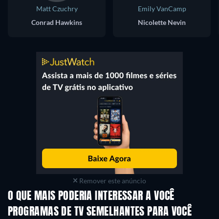
Matt Czuchry
Emily VanCamp
Conrad Hawkins
Nicolette Nevin
Remover este anúncio
O QUE MAIS PODERIA INTERESSAR A VOCÊ
Série
Série
S
PROGRAMAS DE TV SEMELHANTES PARA VOCÊ