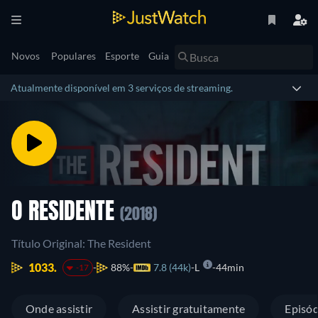
Novos
Populares
Esporte
Guia
Atualmente disponível em 3 serviços de streaming.
O RESIDENTE
(2018)
Título Original: The Resident
1033.
88%
7.8 (44k)
L
44min
-17
Onde assistir
Assistir gratuitamente
Episód