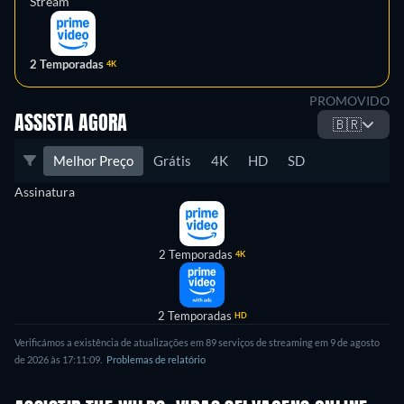
Stream
2 Temporadas
4K
PROMOVIDO
ASSISTA AGORA
🇧🇷
Melhor Preço
Grátis
4K
HD
SD
Assinatura
2 Temporadas
4K
2 Temporadas
HD
Verificámos a existência de atualizações em 89 serviços de streaming em 9 de agosto
de 2026 às 17:11:09.
Problemas de relatório