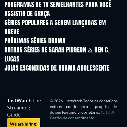
PROGRAMAS DE TV SEMELHANTES PARA VOCÊ
ASSISTIR DE GRAÇA
Série
Série
S
SÉRIES POPULARES A SEREM LANÇADAS EM
BREVE
Série
Série
S
PRÓXIMAS SÉRIES DRAMA
Temporada 4
Temporada 6
Tempora
OUTRAS SÉRIES DE SARAH PIDGEON & BEN C.
LUCAS
Série
Série
S
JOIAS ESCONDIDAS DE DRAMA ADOLESCENTE
Série
Série
S
JustWatch
The
© 2026 JustWatch Todos os conteúdos
externos continuam a ser propriedade
Streaming
do seu legítimo proprietário.
(3.13.0)
Guide
Gestão de consentimento
We are hiring!