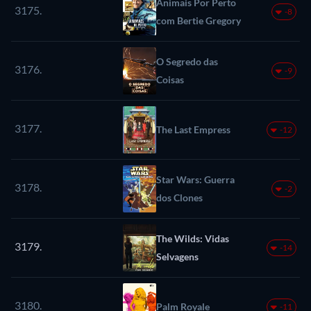
Animais Por Perto
3175.
-8
com Bertie Gregory
O Segredo das
3176.
-9
Coisas
3177.
The Last Empress
-12
Star Wars: Guerra
3178.
-2
dos Clones
The Wilds: Vidas
3179.
-14
Selvagens
3180.
Palm Royale
-11