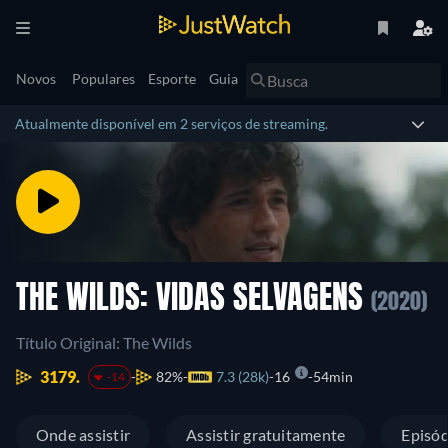
Novos
Populares
Esporte
Guia
Atualmente disponível em 2 serviços de streaming.
THE WILDS: VIDAS SELVAGENS
(2020)
Título Original: The Wilds
3179.
82%
7.3 (28k)
16
54min
-14
Onde assistir
Assistir gratuitamente
Episód