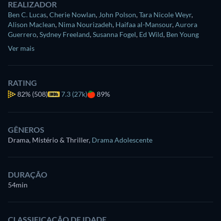
REALIZADOR
Ben C. Lucas
,
Cherie Nowlan
,
John Polson
,
Tara Nicole Weyr
,
Alison Maclean
,
Nima Nourizadeh
,
Haifaa al-Mansour
,
Aurora
Guerrero
,
Sydney Freeland
,
Susanna Fogel
,
Ed Wild
,
Ben Young
Ver mais
RATING
82%
(508)
7.3 (27k)
89%
GÊNEROS
Drama, Mistério & Thriller
,
Drama Adolescente
DURAÇÃO
54min
CLASSIFICAÇÃO DE IDADE