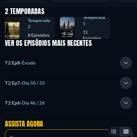
2 TEMPORADAS
Temporada
Temporada
1
2
11
8 Episódios
Episódios
VER OS EPISÓDIOS MAIS RECENTES
T2 Ep8
-
Êxodo
T2 Ep7
-
Dia 50 / 33
T2 Ep6
-
Dia 46 / 26
ASSISTA AGORA