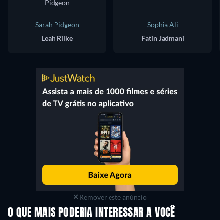
Sarah Pidgeon
Sophia Ali
Leah Rilke
Fatin Jadmani
Remover este anúncio
O QUE MAIS PODERIA INTERESSAR A VOCÊ
Série
Série
S