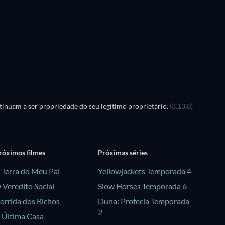
Série
Série
Temporada 1
Temporada 1
Série
Série
inuam a ser propriedade do seu legítimo proprietário.
(3.13.0)
róximos filmes
Próximas séries
 Terra do Meu Pai
Yellowjackets Temporada 4
 Veredito Social
Slow Horses Temporada 6
orrida dos Bichos
Duna: Profecia Temporada
2
 Última Casa