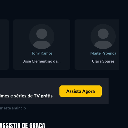
Tony Ramos
Maitê Proença
José Clementino da Silva
Clara Soares
r este anúncio
Série
Série
ASSISTIR DE GRAÇA
Série