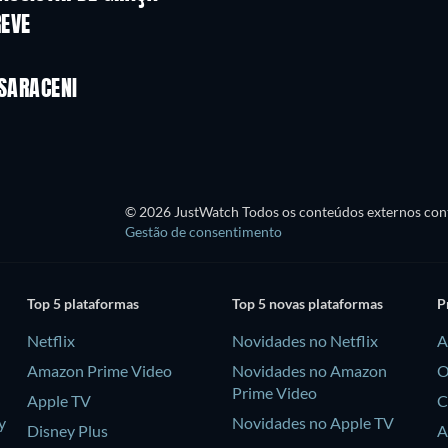
REVE
Série
Série
Temporada 1
Temporada 2
 SARACENI
Série
Série
© 2026 JustWatch Todos os conteúdos externos cont
Gestão de consentimento
Top 5 plataformas
Top 5 novas plataformas
P
Netflix
Novidades no Netflix
A
Amazon Prime Video
Novidades no Amazon
O
Prime Video
Apple TV
C
y
Novidades no Apple TV
Disney Plus
A