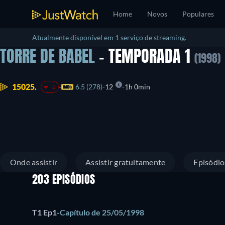
Home
Novos
Populares
Atualmente disponível em 1 serviço de streaming.
TORRE DE BABEL
- TEMPORADA 1
(1998)
15025.
6.5 (278)
12
1h 0min
-2
Onde assistir
Assistir gratuitamente
Episódio
203 EPISÓDIOS
T1 Ep1
-
Capítulo de 25/05/1998