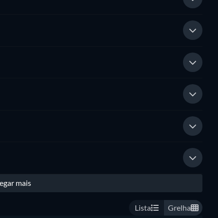
egar mais
Lista
Grelha