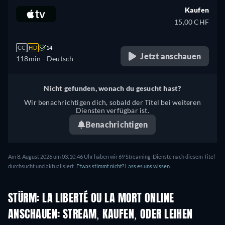
Kaufen
15,00 CHF
CC
HD
14
Jetzt anschauen
118min
- Deutsch
Nicht gefunden, wonach du gesucht hast?
Wir benachrichtigen dich, sobald der Titel bei weiteren
Diensten verfügbar ist.
Benachrichtigen
Am 8. August 2026 um 03:10:46 Uhr haben wir 69 Streaming-Dienste nach diesem Titel
durchsucht und aktualisiert.
Etwas stimmt nicht? Lass es uns wissen.
STÜRM: LA LIBERTÉ OU LA MORT ONLINE
ANSCHAUEN: STREAM, KAUFEN, ODER LEIHEN