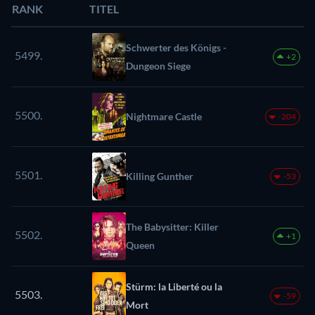
RANK
TITEL
Schwerter des Königs -
5499.
+2
Dungeon Siege
5500.
Nightmare Castle
-204
5501.
Killing Gunther
-53
The Babysitter: Killer
5502.
+1
Queen
Stürm: la Liberté ou la
5503.
-59
Mort