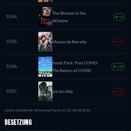
The Woman in the
5504.
+4
Window
5505.
Maison de Retraite
-54
South Park: Post COVID:
5506.
+30
The Return of COVID
5507.
Ich bin Alle
-54
Letztes Update der Streaming Charts: 01:28, 08.08.2026
BESETZUNG