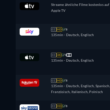
Streame ähnliche Filme kostenlos auf
Apple TV
CC
HD
8
135min
- Deutsch, Englisch
CC
4K
8
135min
- Deutsch, Englisch
CC
HD
8
135min
- Deutsch, Englisch, Spanisch
Französisch, Italienisch, Polnisch
CC
HD
8