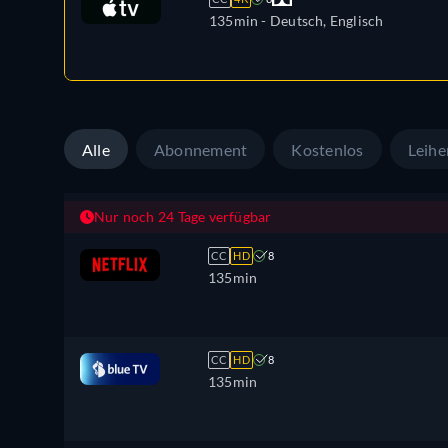
135min
- Deutsch, Englisch
Alle
Abonnement
Kostenlos
Leihe
Nur noch 24 Tage verfügbar
CC
HD
8
135min
CC
HD
8
135min