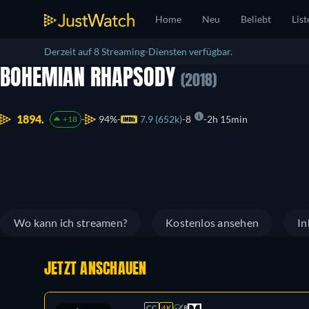
Home
Neu
Beliebt
List
Derzeit auf 8 Streaming-Diensten verfügbar.
BOHEMIAN RHAPSODY
(2018)
1894.
94%
7.9 (652k)
8
2h 15min
+18
Wo kann ich streamen?
Kostenlos ansehen
In
JETZT ANSCHAUEN
CC
4K
8