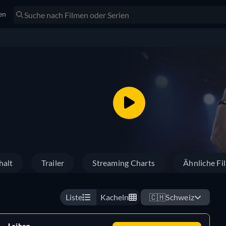
en
halt
Trailer
Streaming Charts
Ähnliche Fi
Liste
Kacheln
🇨🇭
Schweiz
Leihen