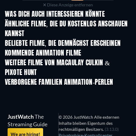
Diese Anzeige entfernen
WAS DICH AUCH INTERESSIEREN KÖNNTE
ÄHNLICHE FILME, DIE DU KOSTENLOS ANSCHAUEN
KANNST
BELIEBTE FILME, DIE DEMNÄCHST ERSCHEINEN
KOMMENDE ANIMATION FILME
WEITERE FILME VON MACAULAY CULKIN &
PIXOTE HUNT
VERBORGENE FAMILIEN ANIMATION-PERLEN
S
JustWatch
The
© 2026 JustWatch Alle externen
Inhalte bleiben Eigentum des
Streaming Guide
rechtmäßigen Besitzers.
(3.13.0)
We are hiring!
Privatsphäre-Kontrollcenter