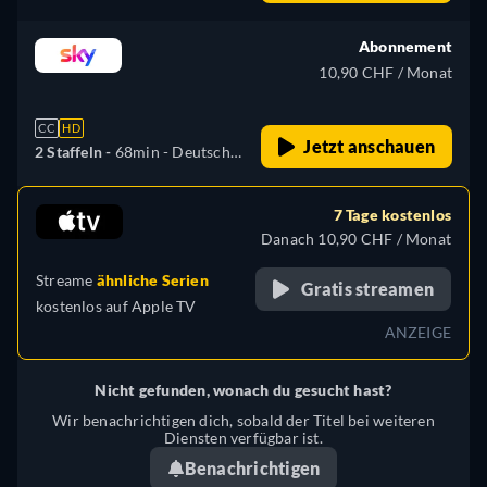
Arabisch, Katalanisch,
Tschechisch, Griechisch,
Abonnement
Englisch, Spanisch,
10,90 CHF / Monat
Französisch, Hebräisch,
Ungarisch, Italienisch,
CC
HD
Japanisch, Niederländisch,
Jetzt anschauen
2 Staffeln -
68min
- Deutsch,
Polnisch, Portugiesisch,
Englisch
Rumänisch, Türkisch
7 Tage kostenlos
Danach 10,90 CHF / Monat
Streame
ähnliche Serien
Gratis streamen
kostenlos auf
Apple TV
ANZEIGE
Nicht gefunden, wonach du gesucht hast?
Wir benachrichtigen dich, sobald der Titel bei weiteren
Diensten verfügbar ist.
Benachrichtigen