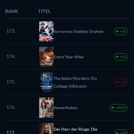
RANK
TITEL
173.
Sorcerous Stabber Orphen
+26
174.
Every Year After
+13
The Idaho Murders: Ein
175.
-60
College-Albtraum
176.
Nevertheless
+3043
Der Herr der Ringe: Die
177.
+78