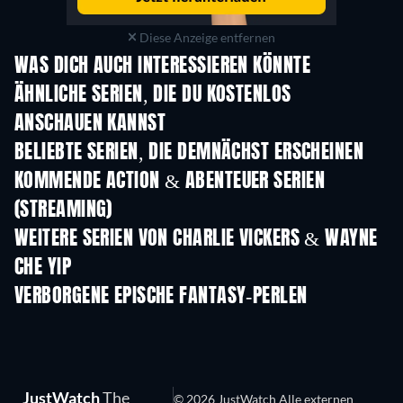
Diese Anzeige entfernen
WAS DICH AUCH INTERESSIEREN KÖNNTE
Serie
Serie
S
ÄHNLICHE SERIEN, DIE DU KOSTENLOS
ANSCHAUEN KANNST
Serie
Serie
S
BELIEBTE SERIEN, DIE DEMNÄCHST ERSCHEINEN
Serie
Serie
S
KOMMENDE ACTION & ABENTEUER SERIEN
(STREAMING)
Staffel 2
Staffel 1
Staf
WEITERE SERIEN VON CHARLIE VICKERS & WAYNE
CHE YIP
Serie
Serie
S
VERBORGENE EPISCHE FANTASY-PERLEN
JustWatch
The
© 2026 JustWatch Alle externen