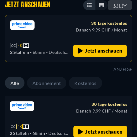
JETZT ANSCHAUEN
🇨🇭
30 Tage kostenlos
Danach 9,99 CHF / Monat
CC
4K
Jetzt anschauen
2 Staffeln -
68min
- Deutsch,
Arabisch, Katalanisch,
Tschechisch, Griechisch,
ANZEIGE
Englisch, Spanisch,
Französisch, Hebräisch,
Alle
Abonnement
Kostenlos
Ungarisch, Italienisch,
Japanisch, Niederländisch,
Polnisch, Portugiesisch,
30 Tage kostenlos
Rumänisch, Türkisch
Danach 9,99 CHF / Monat
CC
4K
Jetzt anschauen
2 Staffeln -
68min
- Deutsch,