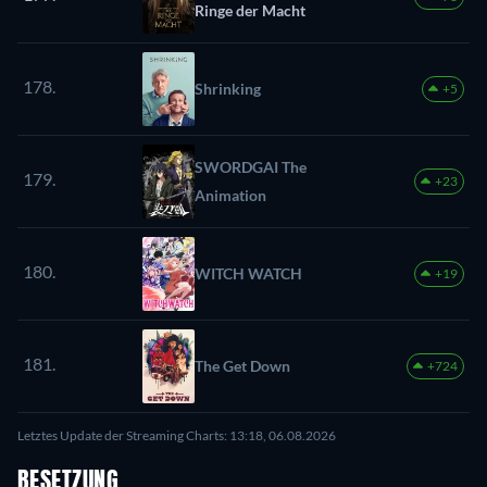
Ringe der Macht
178.
Shrinking
+5
SWORDGAI The
179.
+23
Animation
180.
WITCH WATCH
+19
181.
The Get Down
+724
Letztes Update der Streaming Charts: 13:18, 06.08.2026
BESETZUNG