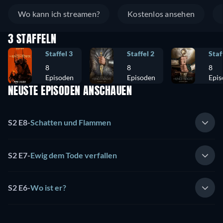
Wo kann ich streamen?
Kostenlos ansehen
3 STAFFELN
Staffel 3
Staffel 2
Staf
8
8
8
Episoden
Episoden
Epis
NEUSTE EPISODEN ANSCHAUEN
S2 E8
-
Schatten und Flammen
S2 E7
-
Ewig dem Tode verfallen
S2 E6
-
Wo ist er?