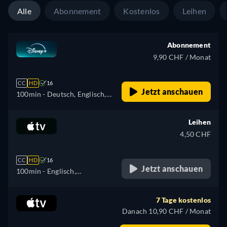
Alle
Abonnement
Kostenlos
Leihen
Abonnement
9,90 CHF / Monat
CC
HD
16
Jetzt anschauen
100min
- Deutsch, Englisch,
Spanisch, Spanisch
(Lateinamerika), Französisch,
Leihen
Italienisch, Polnisch,
4,50 CHF
Portugiesisch (Brasilien),
Türkisch
CC
HD
16
Jetzt anschauen
100min
- Englisch,
Französisch
7 Tage kostenlos
Danach 10,90 CHF / Monat