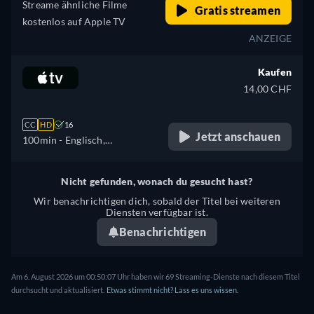
Streame ähnliche Filme
Gratis streamen
kostenlos auf Apple TV
ANZEIGE
Kaufen
14,00 CHF
CC
HD
16
Jetzt anschauen
100min
- Englisch,
Französisch
Nicht gefunden, wonach du gesucht hast?
Wir benachrichtigen dich, sobald der Titel bei weiteren
Diensten verfügbar ist.
Benachrichtigen
Am 6. August 2026 um 00:50:07 Uhr haben wir 69 Streaming-Dienste nach diesem Titel
durchsucht und aktualisiert.
Etwas stimmt nicht? Lass es uns wissen.