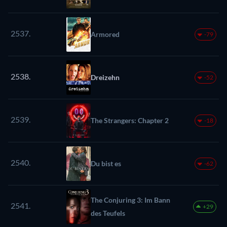
2537.
Armored
-79
2538.
Dreizehn
-52
2539.
The Strangers: Chapter 2
-18
2540.
Du bist es
-62
The Conjuring 3: Im Bann
2541.
+29
des Teufels