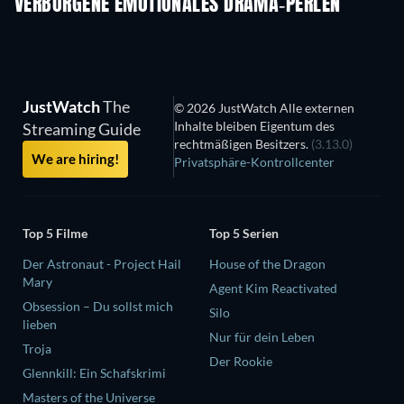
VERBORGENE EMOTIONALES DRAMA-PERLEN
Serie
JustWatch
The
© 2026 JustWatch Alle externen
Inhalte bleiben Eigentum des
Streaming Guide
rechtmäßigen Besitzers.
(3.13.0)
We are hiring!
Privatsphäre-Kontrollcenter
Top 5 Filme
Top 5 Serien
Der Astronaut - Project Hail
House of the Dragon
Mary
Agent Kim Reactivated
Obsession – Du sollst mich
Silo
lieben
Nur für dein Leben
Troja
Der Rookie
Glennkill: Ein Schafskrimi
Masters of the Universe