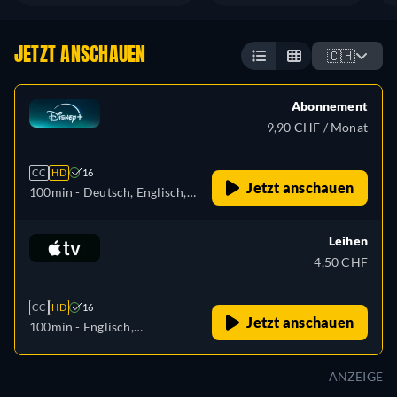
JETZT ANSCHAUEN
🇨🇭
Abonnement
9,90 CHF / Monat
CC
HD
16
Jetzt anschauen
100min
- Deutsch, Englisch,
Spanisch, Spanisch
(Lateinamerika), Französisch,
Leihen
Italienisch, Polnisch,
4,50 CHF
Portugiesisch (Brasilien),
Türkisch
CC
HD
16
Jetzt anschauen
100min
- Englisch,
Französisch
ANZEIGE