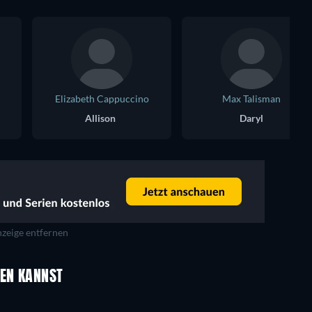
Elizabeth Cappuccino
Max Talisman
Allison
Daryl
zeige entfernen
UEN KANNST