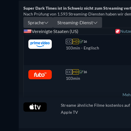
Super Dark Times ist in Schweiz nicht zum Streaming ver
Nach Prüfung von 1.593 Streaming-Diensten haben wir den T
Sprache
Streaming-Dienst
Vereinigte Staaten (US)
Nutze
CC
HD
16
103min
- Englisch
CC
HD
16
103min
Mehr
Streame ähnliche Filme kostenlos auf
Vereinigtes Königreich
Apple TV