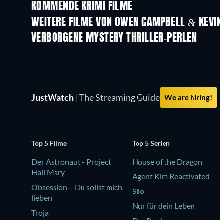
KOMMENDE KRIMI FILME
WEITERE FILME VON OWEN CAMPBELL & KEVIN
VERBORGENE MYSTERY THRILLER-PERLEN
JustWatch
|
The Streaming Guide
We are hiring!
Top 5 Filme
Top 5 Serien
Der Astronaut - Project
House of the Dragon
Hail Mary
Agent Kim Reactivated
Obsession – Du sollst mich
Silo
lieben
Nur für dein Leben
Troja