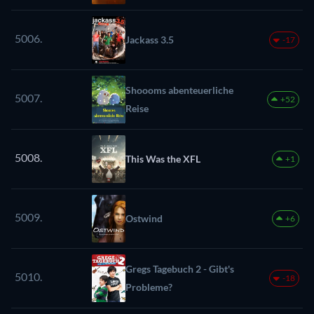
5006.
Jackass 3.5
-17
Shoooms abenteuerliche
5007.
+52
Reise
5008.
This Was the XFL
+1
5009.
Ostwind
+6
Gregs Tagebuch 2 - Gibt's
5010.
-18
Probleme?