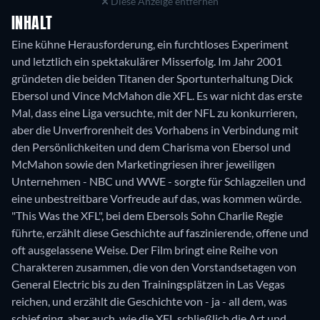
Diese Anzeige entfernen
INHALT
Eine kühne Herausforderung, ein furchtloses Experiment
und letztlich ein spektakulärer Misserfolg. Im Jahr 2001
gründeten die beiden Titanen der Sportunterhaltung Dick
Ebersol und Vince McMahon die XFL. Es war nicht das erste
Mal, dass eine Liga versuchte, mit der NFL zu konkurrieren,
aber die Unverfrorenheit des Vorhabens in Verbindung mit
den Persönlichkeiten und dem Charisma von Ebersol und
McMahon sowie den Marketingriesen ihrer jeweiligen
Unternehmen - NBC und WWE - sorgte für Schlagzeilen und
eine unbestreitbare Vorfreude auf das, was kommen würde.
"This Was the XFL", bei dem Ebersols Sohn Charlie Regie
führte, erzählt diese Geschichte auf faszinierende, offene und
oft ausgelassene Weise. Der Film bringt eine Reihe von
Charakteren zusammen, die von den Vorstandsetagen von
General Electric bis zu den Trainingsplätzen in Las Vegas
reichen, und erzählt die Geschichte von - ja - all dem, was
schief ging, aber auch, wie die XFL schließlich die Art und