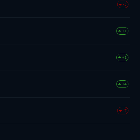
-5
+1
+1
+4
-7