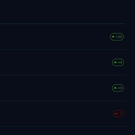
+10
+4
+1
-1