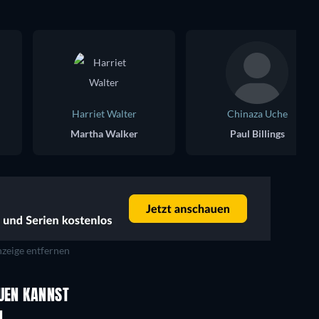
Harriet Walter
Chinaza Uche
Martha Walker
Paul Billings
zeige entfernen
Serie
Serie
AUEN KANNST
Serie
Serie
N
Serie
Serie