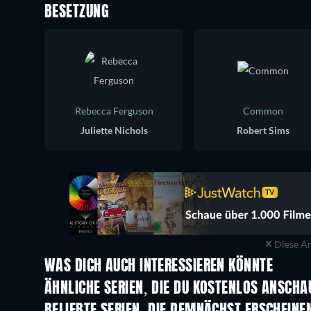
BESETZUNG
Rebecca Ferguson
Common
Juliette Nichols
Robert Sims
Diese An
WAS DICH AUCH INTERESSIEREN KÖNNTE
Serie
Serie
ÄHNLICHE SERIEN, DIE DU KOSTENLOS ANSCH
Serie
Serie
BELIEBTE SERIEN, DIE DEMNÄCHST ERSCHEINE
Serie
Serie