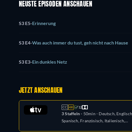
NEUSTE EPISODEN ANSCHAUEN
S3 E5
-
Erinnerung
S3 E4
-
Was auch immer du tust, geh nicht nach Hause
S3 E3
-
Ein dunkles Netz
JETZT ANSCHAUEN
CC
4K
12
3 Staffeln -
50min
- Deutsch, Englisch
Spanisch, Französisch, Italienisch,
Japanisch, Portugiesisch, Russisch,