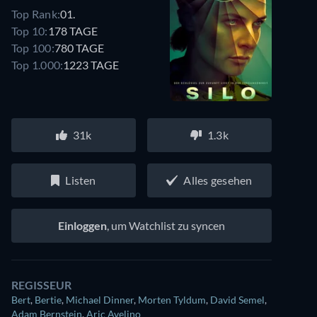
Top Rank:
01.
Top 10:
178 TAGE
Top 100:
780 TAGE
Top 1.000:
1223 TAGE
31k
1.3k
Listen
Alles gesehen
Einloggen
, um Watchlist zu syncen
REGISSEUR
Bert
,
Bertie
,
Michael Dinner
,
Morten Tyldum
,
David Semel
,
Adam Bernstein
,
Aric Avelino