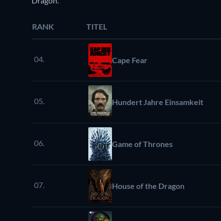
Dragon.
RANK
TITEL
04.
Cape Fear
05.
Hundert Jahre Einsamkeit
06.
Game of Thrones
07.
House of the Dragon