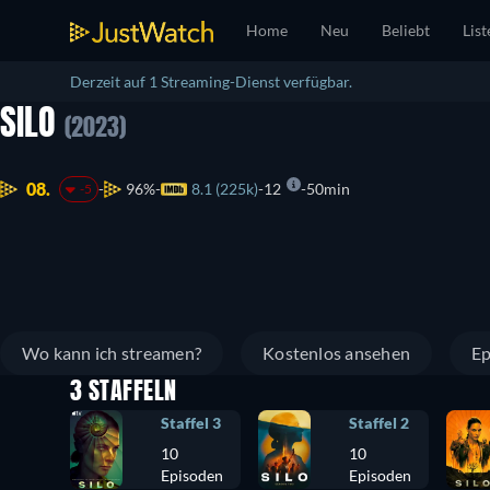
Home
Neu
Beliebt
List
Derzeit auf 1 Streaming-Dienst verfügbar.
SILO
(2023)
08.
96%
8.1 (225k)
12
50min
-5
Wo kann ich streamen?
Kostenlos ansehen
Ep
3 STAFFELN
Staffel 3
Staffel 2
10
10
Episoden
Episoden