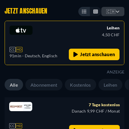
JETZT ANSCHAUEN
🇨🇭
Leihen
4,50 CHF
CC
HD
Jetzt anschauen
91min
- Deutsch, Englisch
ANZEIGE
Alle
Abonnement
Kostenlos
Leihen
7 Tage kostenlos
Danach 9,99 CHF / Monat
CC
HD