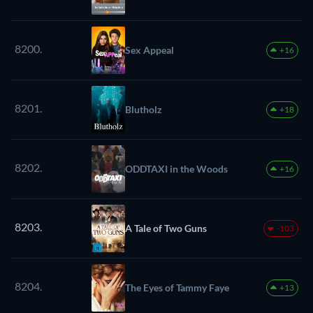
8200.
Sex Appeal
+16
8201.
Blutholz
+18
8202.
ODDTAXI in the Woods
+16
8203.
A Tale of Two Guns
-103
8204.
The Eyes of Tammy Faye
+13