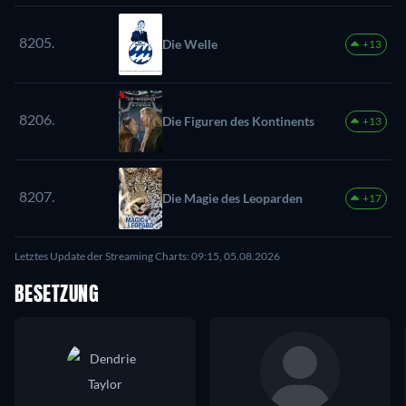
8205.
Die Welle
+13
8206.
Die Figuren des Kontinents
+13
8207.
Die Magie des Leoparden
+17
Letztes Update der Streaming Charts: 09:15, 05.08.2026
BESETZUNG